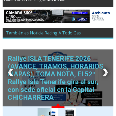
También es Noticia Racing A Todo Gas
Rallye ISLA TENERIFE 2026
(AVANCE, TRAMOS, HORARIOS,
MAPAS), TOMA NOTA, El 52º
Rallye Isla Tenerife gira al sur,
con sede oficial en la Capital
CHICHARRERA