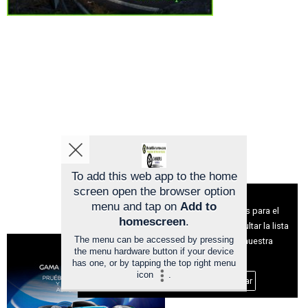
To add this web app to the home
screen open the browser option
Aviso sobre el Uso de cookies:
menu and tap on
Add to
Utilizamos cookies nuestras y de terceros para el
homescreen
.
funcionamiento del digital. Puedes consultar la lista
The menu can be accessed by pressing
de cookies y como desconectarlas.
Ver nuestra
the menu hardware button if your device
Política de Privacidad y Cookies
has one, or by tapping the top right menu
icon
.
Aceptar Cookies
Personalizar