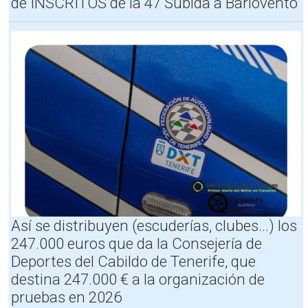
de INSCRITOS de la 47 Subida a Barlovento
R
a
l
l
y
e
I
s
l
a
T
e
n
e
r
i
f
Así se distribuyen (escuderías, clubes...) los
e
247.000 euros que da la Consejería de
g
i
Deportes del Cabildo de Tenerife, que
r
destina 247.000 € a la organización de
a
pruebas en 2026
a