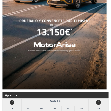
Agenda
Agosto 2026
Lun
Mar
Mie
Jue
Vie
Sab
Dom