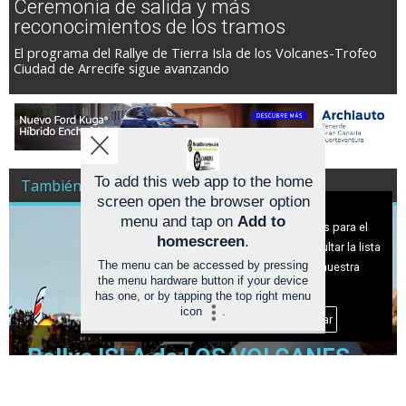
Ceremonia de salida y más
reconocimientos de los tramos
El programa del Rallye de Tierra Isla de los Volcanes-Trofeo
Ciudad de Arrecife sigue avanzando
To add this web app to the home
También es Noticia Racing A Todo Gas
screen open the browser option
Aviso sobre el Uso de cookies:
menu and tap on
Add to
Utilizamos cookies nuestras y de terceros para el
homescreen
.
funcionamiento del digital. Puedes consultar la lista
The menu can be accessed by pressing
de cookies y como desconectarlas.
Ver nuestra
the menu hardware button if your device
Política de Privacidad y Cookies
has one, or by tapping the top right menu
icon
.
Aceptar Cookies
Personalizar
Rallye ISLA de LOS VOLCANES
2026 (AVANCE) TRAMOS y