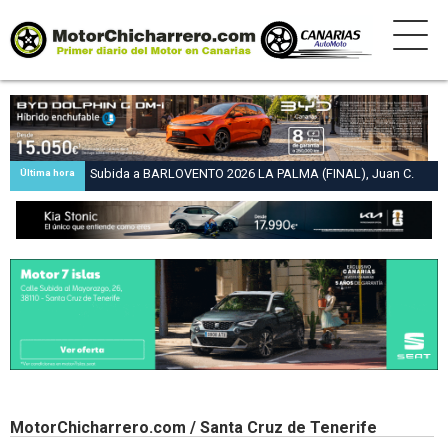
Subida a BARLOVENTO 2026 LA PALMA (FINAL), Juan C.
Última hora
Brito y Carlos A. Pérez hacen suya la victoria en la 47 Subida
a Barlovento
MotorChicharrero.com / Santa Cruz de Tenerife