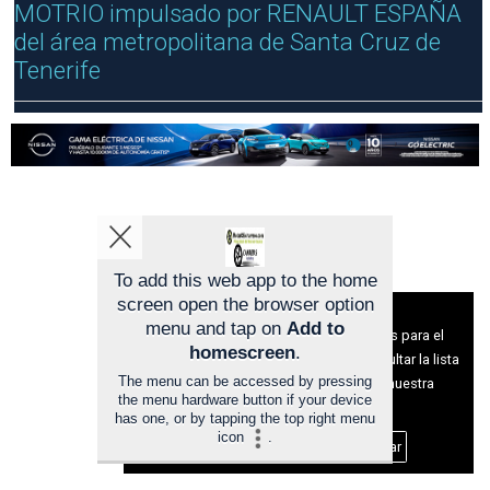
MOTRIO impulsado por RENAULT ESPAÑA
R
A
del área metropolitana de Santa Cruz de
Tenerife
To add this web app to the home
screen open the browser option
Aviso sobre el Uso de cookies:
menu and tap on
Add to
Utilizamos cookies nuestras y de terceros para el
homescreen
.
funcionamiento del digital. Puedes consultar la lista
The menu can be accessed by pressing
de cookies y como desconectarlas.
Ver nuestra
the menu hardware button if your device
Política de Privacidad y Cookies
has one, or by tapping the top right menu
icon
.
Aceptar Cookies
Personalizar