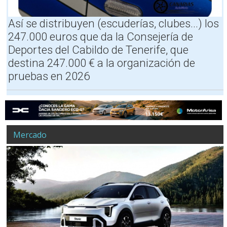
i
f
Así se distribuyen (escuderías, clubes...) los
e
247.000 euros que da la Consejería de
g
i
Deportes del Cabildo de Tenerife, que
r
destina 247.000 € a la organización de
a
pruebas en 2026
a
l
s
u
r
,
c
Mercado
o
n
s
e
d
e
o
f
i