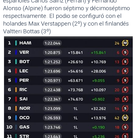
españoles Carlos Sainz (Ferrari) y Fernando
Alonso (Alpine) fueron séptimo y décimoséptimo
respectivamente. El podio se configuró con el
holandes Max Verstappen (2º) y con el finlandés
Valtteri Bottas (3º)