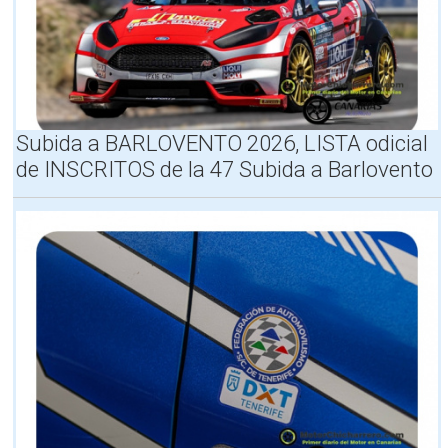
O
T
A
,
E
l
5
Subida a BARLOVENTO 2026, LISTA odicial
2
º
de INSCRITOS de la 47 Subida a Barlovento
R
a
l
l
y
e
I
s
l
a
T
e
n
e
r