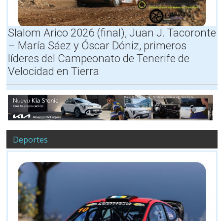
T
S
v
R
,
o
A
H
C
Slalom Arico 2026 (final), Juan J. Tacoronte
M
O
U
– María Sáez y Óscar Dóniz, primeros
O
R
P
S
A
R
líderes del Campeonato de Tenerife de
y
R
A
Velocidad en Tierra
H
I
R
O
O
A
R
S
V
A
,
A
R
M
L
I
A
O
P
Deportes
S
A
S
)
,
T
O
M
A
N