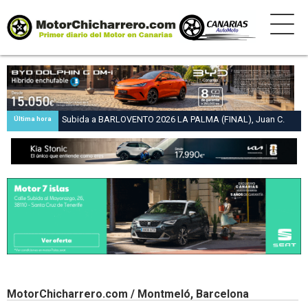
Subida a BARLOVENTO 2026 LA PALMA (FINAL), Juan C.
Última hora
Brito y Carlos A. Pérez hacen suya la victoria en la 47 Subida
a Barlovento
MotorChicharrero.com / Montmeló, Barcelona