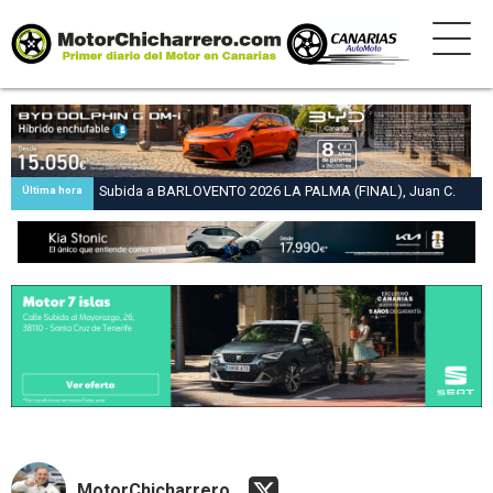
Subida a BARLOVENTO 2026 LA PALMA (FINAL), Juan C.
Última hora
Brito y Carlos A. Pérez hacen suya la victoria en la 47 Subida
a Barlovento
MotorChicharrero