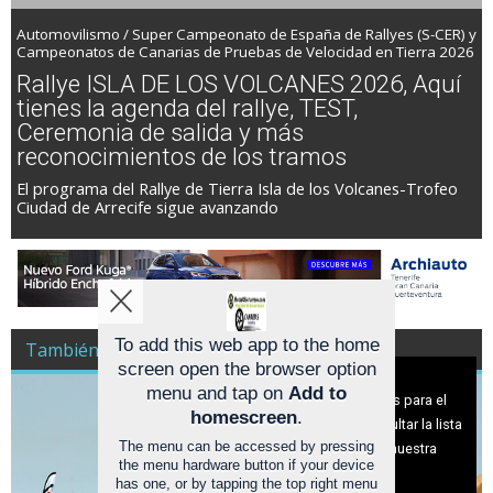
Automovilismo / Super Campeonato de España de Rallyes (S-CER) y
Campeonatos de Canarias de Pruebas de Velocidad en Tierra 2026
Rallye ISLA DE LOS VOLCANES 2026, Aquí
tienes la agenda del rallye, TEST,
Ceremonia de salida y más
reconocimientos de los tramos
El programa del Rallye de Tierra Isla de los Volcanes-Trofeo
Ciudad de Arrecife sigue avanzando
To add this web app to the home
También es Noticia Racing A Todo Gas
screen open the browser option
Aviso sobre el Uso de cookies:
menu and tap on
Add to
Utilizamos cookies nuestras y de terceros para el
homescreen
.
funcionamiento del digital. Puedes consultar la lista
The menu can be accessed by pressing
de cookies y como desconectarlas.
Ver nuestra
the menu hardware button if your device
Política de Privacidad y Cookies
has one, or by tapping the top right menu