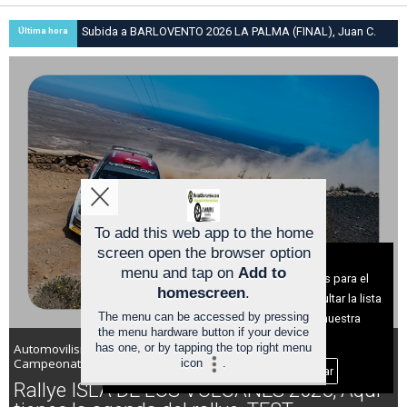
Subida a BARLOVENTO 2026 LA PALMA (FINAL), Juan C.
Última hora
Brito y Carlos A. Pérez hacen suya la victoria en la 47 Subida
a Barlovento
To add this web app to the home
screen open the browser option
Aviso sobre el Uso de cookies:
menu and tap on
Add to
Utilizamos cookies nuestras y de terceros para el
homescreen
.
funcionamiento del digital. Puedes consultar la lista
The menu can be accessed by pressing
de cookies y como desconectarlas.
Ver nuestra
the menu hardware button if your device
Política de Privacidad y Cookies
has one, or by tapping the top right menu
Automovilismo / Super Campeonato de España de Rallyes (S-CER) y
Campeonatos de Canarias de Pruebas de Velocidad en Tierra 2026
icon
.
Aceptar Cookies
Personalizar
Rallye ISLA DE LOS VOLCANES 2026, Aquí