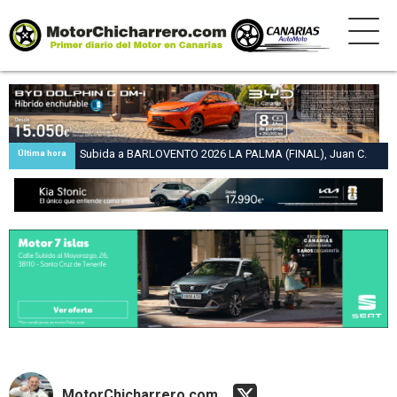
Subida a BARLOVENTO 2026 LA PALMA (FINAL), Juan C.
Última hora
Brito y Carlos A. Pérez hacen suya la victoria en la 47 Subida
a Barlovento
MotorChicharrero.com