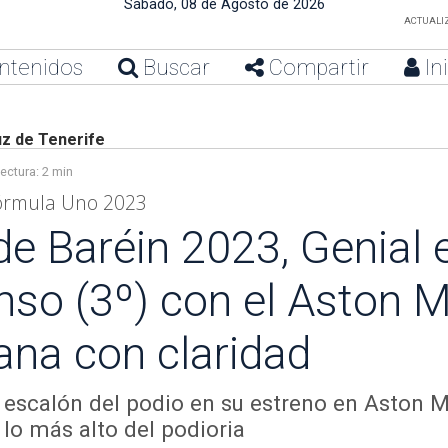
Sábado, 08 de Agosto de 2026
ACTUALIZ
ntenidos
Buscar
Compartir
In
z de Tenerife
ectura:
2 min
Fórmula Uno 2023
e Baréin 2023, Genial 
so (3º) con el Aston M
ana con claridad
r escalón del podio en su estreno en Aston 
lo más alto del podioria