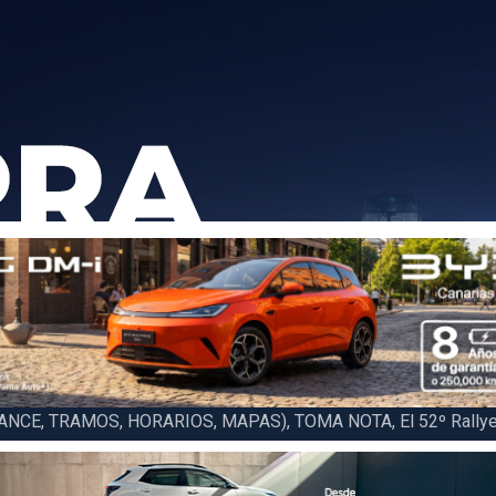
6 LA PALMA (FINAL), Juan C. Brito y Carlos A. Pérez hacen suya