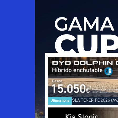
Subida a BARLOVENTO 202
Última hora
Barlovento