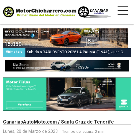
Subida a BARLOVENTO 2026 LA PALMA (FINAL), Juan C.
Última hora
Brito y Carlos A. Pérez hacen suya la victoria en la 47 Subida
a Barlovento
CanariasAutoMoto.com / Santa Cruz de Tenerife
Lunes, 20 de Marzo de 2023
Tiempo de lectura:
2 min