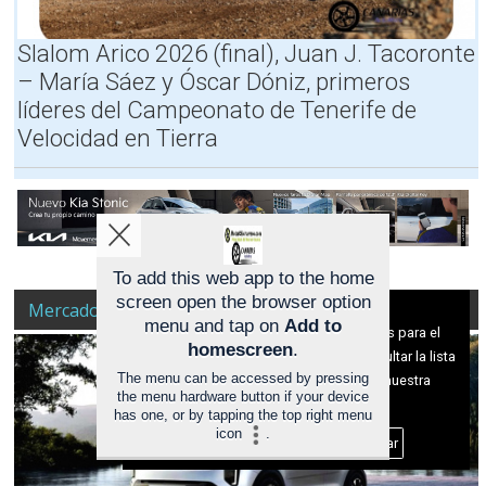
E
M
u
)
O
e
Slalom Arico 2026 (final), Juan J. Tacoronte
T
S
v
R
,
o
– María Sáez y Óscar Dóniz, primeros
A
H
C
líderes del Campeonato de Tenerife de
M
O
U
Velocidad en Tierra
O
R
P
S
A
R
y
R
A
H
I
R
O
O
A
R
S
V
A
,
A
To add this web app to the home
R
M
L
I
A
screen open the browser option
Mercado
Aviso sobre el Uso de cookies:
O
P
menu and tap on
Add to
Utilizamos cookies nuestras y de terceros para el
S
A
homescreen
.
funcionamiento del digital. Puedes consultar la lista
S
The menu can be accessed by pressing
de cookies y como desconectarlas.
Ver nuestra
)
the menu hardware button if your device
,
Política de Privacidad y Cookies
has one, or by tapping the top right menu
T
icon
.
Aceptar Cookies
Personalizar
O
M