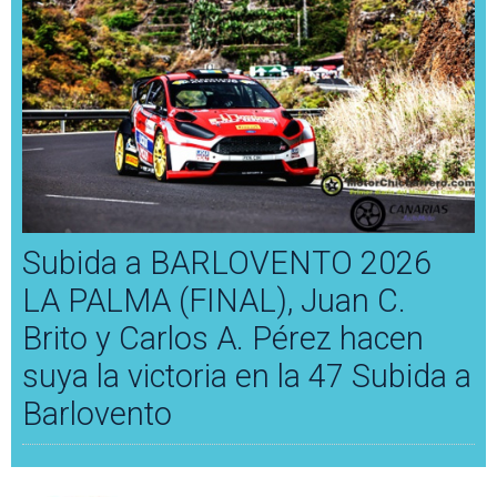
Subida a BARLOVENTO 2026
LA PALMA (FINAL), Juan C.
Brito y Carlos A. Pérez hacen
suya la victoria en la 47 Subida a
Barlovento