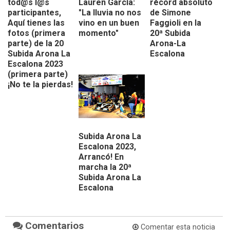
tod@s l@s
Lauren García:
récord absoluto
participantes,
"La lluvia no nos
de Simone
Aquí tienes las
vino en un buen
Faggioli en la
fotos (primera
momento"
20ª Subida
parte) de la 20
Arona-La
Subida Arona La
Escalona
Escalona 2023
(primera parte)
¡No te la pierdas!
Subida Arona La
Escalona 2023,
Arrancó! En
marcha la 20ª
Subida Arona La
Escalona
Comentarios
Comentar esta noticia