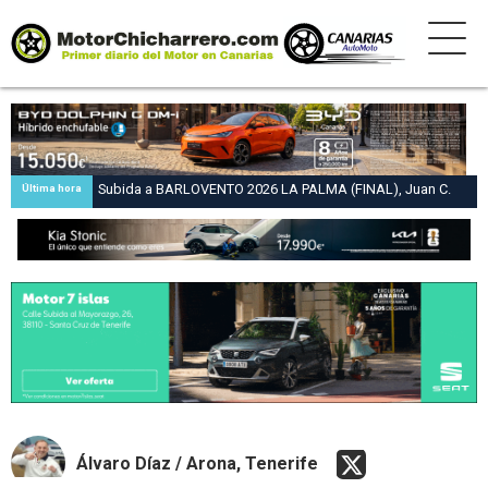
Subida a BARLOVENTO 2026 LA PALMA (FINAL), Juan C.
Última hora
Brito y Carlos A. Pérez hacen suya la victoria en la 47 Subida
a Barlovento
Álvaro Díaz / Arona, Tenerife