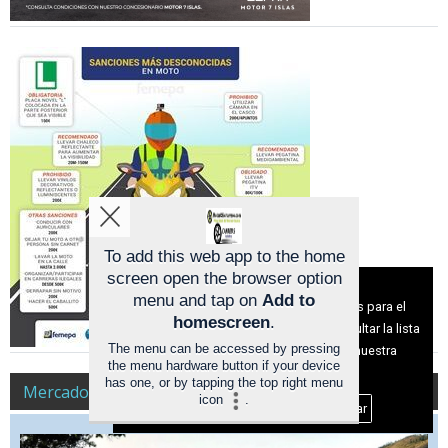
To add this web app to the home
screen open the browser option
Aviso sobre el Uso de cookies:
menu and tap on
Add to
Utilizamos cookies nuestras y de terceros para el
homescreen
.
funcionamiento del digital. Puedes consultar la lista
The menu can be accessed by pressing
de cookies y como desconectarlas.
Ver nuestra
the menu hardware button if your device
Política de Privacidad y Cookies
has one, or by tapping the top right menu
Mercado
icon
.
Aceptar Cookies
Personalizar