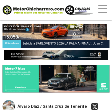
Subida a BARLOVENTO 2026 LA PALMA (FINAL), Juan C.
Última hora
Brito y Carlos A. Pérez hacen suya la victoria en la 47 Subida
a Barlovento
Álvaro Díaz / Santa Cruz de Tenerife