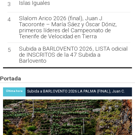
Islas Iguales
3
Slalom Arico 2026 (final), Juan J.
4
Tacoronte – María Sáez y Óscar Dóniz,
primeros líderes del Campeonato de
Tenerife de Velocidad en Tierra
Subida a BARLOVENTO 2026, LISTA odicial
5
de INSCRITOS de la 47 Subida a
Barlovento
Portada
Subida a BARLOVENTO 2026 LA PALMA (FINAL), Juan C.
Última hora
Brito y Carlos A. Pérez hacen suya la victoria en la 47 Subida
a Barlovento