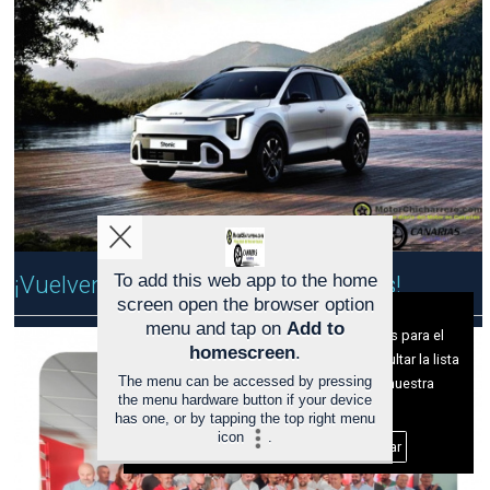
O
P
S
A
S
)
,
T
O
M
A
N
O
T
A
¡Vuelven los 10 Días de Kia Canarias!
To add this web app to the home
,
screen open the browser option
E
Aviso sobre el Uso de cookies:
l
menu and tap on
Add to
Utilizamos cookies nuestras y de terceros para el
5
homescreen
.
funcionamiento del digital. Puedes consultar la lista
2
The menu can be accessed by pressing
de cookies y como desconectarlas.
Ver nuestra
º
the menu hardware button if your device
R
Política de Privacidad y Cookies
has one, or by tapping the top right menu
a
icon
.
Aceptar Cookies
Personalizar
l
l