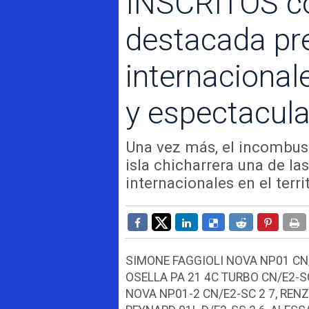
INSCRITOS co
destacada pr
internacional
y espectacul
Una vez más, el incombust
isla chicharrera una de l
internacionales en el terri
SIMONE FAGGIOLI NOVA NP01 CN/E
OSELLA PA 21 4C TURBO CN/E2-S
NOVA NP01-2 CN/E2-SC 2 7, RE