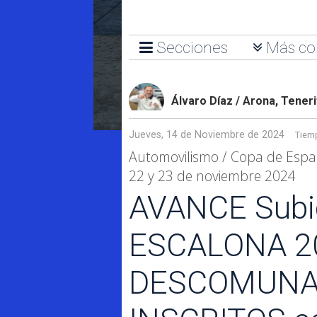
Secciones
Más co
Álvaro Díaz / Arona, Tener
Jueves, 14 de Noviembre de 2024
Tiemp
Automovilismo / Copa de Esp
22 y 23 de noviembre 2024
AVANCE Subi
ESCALONA 202
DESCOMUNAL