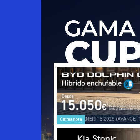
Subida a BARLOVENTO 202
Última hora
Barlovento