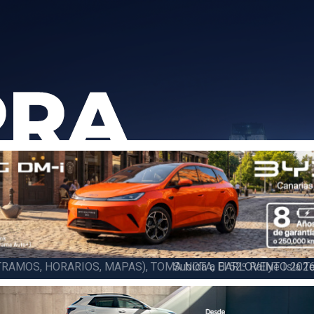
6 LA PALMA (FINAL), Juan C. Brito y Carlos A. Pérez hacen suya