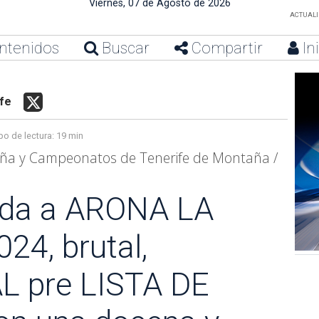
Viernes, 07 de Agosto de 2026
ACTUALIZ
ntenidos
Buscar
Compartir
In
ife
o de lectura:
19 min
aña y Campeonatos de Tenerife de Montaña /
da a ARONA LA
4, brutal,
 pre LISTA DE