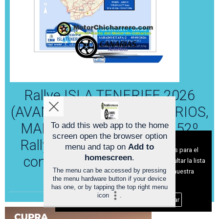
Rallye ISLA TENERIFE 2026
(AVANCE, TRAMOS, HORARIOS,
MAPAS), TOMA NOTA, El 52º
To add this web app to the home
screen open the browser option
Aviso sobre el Uso de cookies:
Rallye Isla Tenerife gira al sur,
menu and tap on
Add to
Utilizamos cookies nuestras y de terceros para el
homescreen
.
con sede oficial en la Capital
funcionamiento del digital. Puedes consultar la lista
The menu can be accessed by pressing
de cookies y como desconectarlas.
Ver nuestra
CHICHARRERA
the menu hardware button if your device
Política de Privacidad y Cookies
has one, or by tapping the top right menu
icon
.
Aceptar Cookies
Personalizar