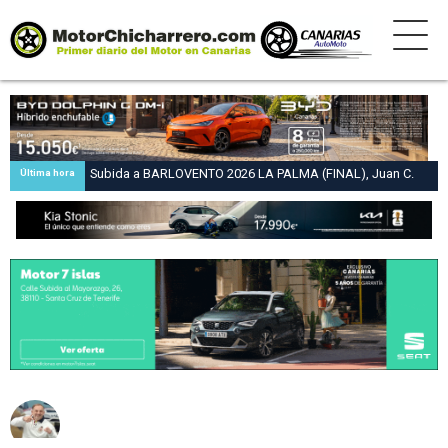
Subida a BARLOVENTO 2026 LA PALMA (FINAL), Juan C.
Última hora
Brito y Carlos A. Pérez hacen suya la victoria en la 47 Subida
a Barlovento