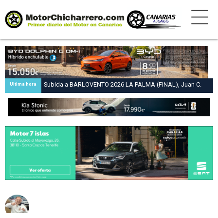
Subida a BARLOVENTO 2026 LA PALMA (FINAL), Juan C.
Última hora
Brito y Carlos A. Pérez hacen suya la victoria en la 47 Subida
a Barlovento