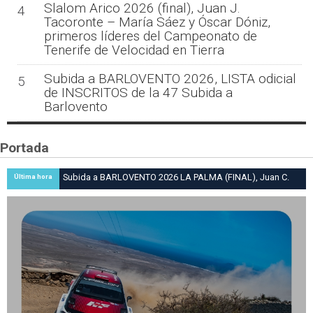
Slalom Arico 2026 (final), Juan J.
4
Tacoronte – María Sáez y Óscar Dóniz,
primeros líderes del Campeonato de
Tenerife de Velocidad en Tierra
Subida a BARLOVENTO 2026, LISTA odicial
5
de INSCRITOS de la 47 Subida a
Barlovento
Portada
Subida a BARLOVENTO 2026 LA PALMA (FINAL), Juan C.
Última hora
Brito y Carlos A. Pérez hacen suya la victoria en la 47 Subida
a Barlovento