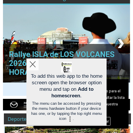
Rallye ISLA de LOS VOLCANES
2026 (AVANCE) TRAMOS y
HORARIOS
To add this web app to the home
screen open the browser option
Aviso sobre el Uso de cookies:
menu and tap on
Add to
Utilizamos cookies nuestras y de terceros para el
homescreen
.
funcionamiento del digital. Puedes consultar la lista
The menu can be accessed by pressing
de cookies y como desconectarlas.
Ver nuestra
the menu hardware button if your device
Política de Privacidad y Cookies
has one, or by tapping the top right menu
R
R
C
Deportes
icon
.
Aceptar Cookies
Personalizar
a
a
U
l
l
P