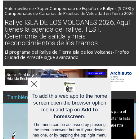
Automovilismo / Super Campeonato de España de Rallyes (S-CER) y
Campeonatos de Canarias de Pruebas de Velocidad en Tierra 2026
Rallye ISLA DE LOS VOLCANES 2026, Aquí
tienes la agenda del rallye, TEST,
Ceremonia de salida y más
reconocimientos de los tramos
El programa del Rallye de Tierra Isla de los Volcanes-Trofeo
Ciudad de Arrecife sigue avanzando
To add this web app to the home
También es Noticia Racing A Todo Gas
screen open the browser option
Aviso sobre el Uso de cookies:
menu and tap on
Add to
Utilizamos cookies nuestras y de terceros para el
homescreen
.
funcionamiento del digital. Puedes consultar la lista
The menu can be accessed by pressing
de cookies y como desconectarlas.
Ver nuestra
the menu hardware button if your device
Política de Privacidad y Cookies
has one, or by tapping the top right menu