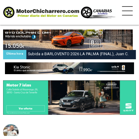
Subida a BARLOVENTO 2026 LA PALMA (FINAL), Juan C.
Última hora
Brito y Carlos A. Pérez hacen suya la victoria en la 47 Subida
a Barlovento