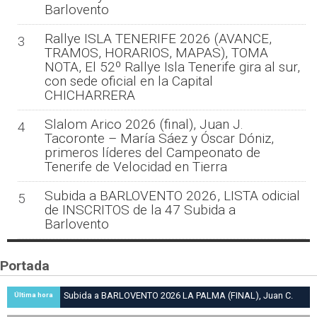
Barlovento
Rallye ISLA TENERIFE 2026 (AVANCE,
3
TRAMOS, HORARIOS, MAPAS), TOMA
NOTA, El 52º Rallye Isla Tenerife gira al sur,
con sede oficial en la Capital
CHICHARRERA
Slalom Arico 2026 (final), Juan J.
4
Tacoronte – María Sáez y Óscar Dóniz,
primeros líderes del Campeonato de
Tenerife de Velocidad en Tierra
Subida a BARLOVENTO 2026, LISTA odicial
5
de INSCRITOS de la 47 Subida a
Barlovento
Portada
Subida a BARLOVENTO 2026 LA PALMA (FINAL), Juan C.
Última hora
Brito y Carlos A. Pérez hacen suya la victoria en la 47 Subida