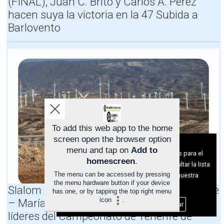
(FINAL), Juan C. Brito y Carlos A. Pérez
C
2
S
hacen suya la victoria en la 47 Subida a
A
0
L
N
2
A
Barlovento
E
6
S
S
(
p
2
A
r
0
V
e
2
A
s
6
N
e
(
C
n
A
E
t
V
,
a
A
T
e
N
R
l
To add this web app to the home
C
A
n
screen open the browser option
Aviso sobre el Uso de cookies:
E
M
u
menu and tap on
Add to
Utilizamos cookies nuestras y de terceros para el
)
O
e
homescreen
.
funcionamiento del digital. Puedes consultar la lista
T
S
v
The menu can be accessed by pressing
R
,
o
de cookies y como desconectarlas.
Ver nuestra
the menu hardware button if your device
A
H
C
Política de Privacidad y Cookies
Slalom Arico 2026 (final), Juan J. Tacoronte
has one, or by tapping the top right menu
M
O
U
icon
.
– María Sáez y Óscar Dóniz, primeros
O
R
P
Aceptar Cookies
Personalizar
S
A
R
líderes del Campeonato de Tenerife de
y
R
A