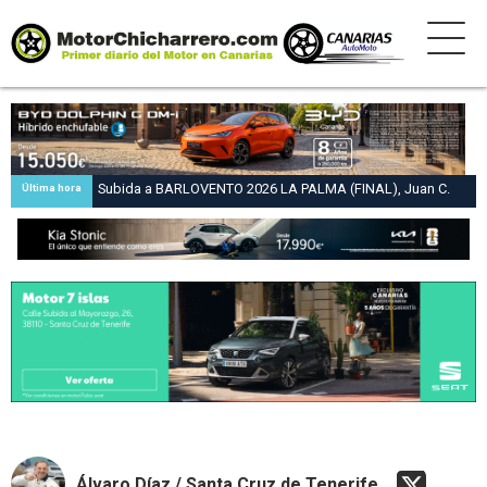
Subida a BARLOVENTO 2026 LA PALMA (FINAL), Juan C.
Última hora
Brito y Carlos A. Pérez hacen suya la victoria en la 47 Subida
a Barlovento
Álvaro Díaz / Santa Cruz de Tenerife