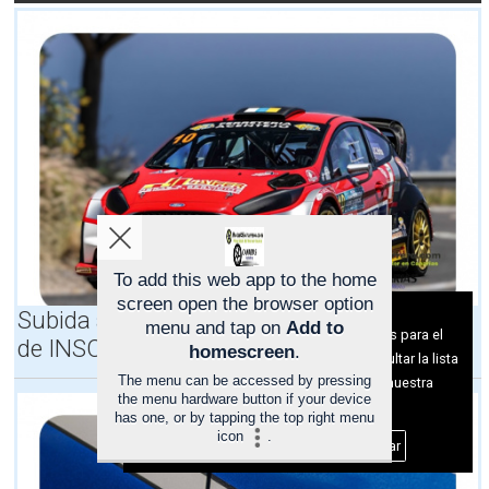
S
)
,
T
O
M
A
N
O
T
A
,
E
l
To add this web app to the home
5
screen open the browser option
Aviso sobre el Uso de cookies:
Subida a BARLOVENTO 2026, LISTA odicial
2
menu and tap on
Add to
º
Utilizamos cookies nuestras y de terceros para el
de INSCRITOS de la 47 Subida a Barlovento
homescreen
.
R
funcionamiento del digital. Puedes consultar la lista
a
The menu can be accessed by pressing
de cookies y como desconectarlas.
Ver nuestra
l
the menu hardware button if your device
Política de Privacidad y Cookies
has one, or by tapping the top right menu
l
icon
.
y
Aceptar Cookies
Personalizar
e
I