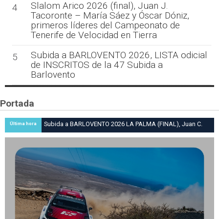
Slalom Arico 2026 (final), Juan J.
4
Tacoronte – María Sáez y Óscar Dóniz,
primeros líderes del Campeonato de
Tenerife de Velocidad en Tierra
Subida a BARLOVENTO 2026, LISTA odicial
5
de INSCRITOS de la 47 Subida a
Barlovento
Portada
Subida a BARLOVENTO 2026 LA PALMA (FINAL), Juan C.
Última hora
Brito y Carlos A. Pérez hacen suya la victoria en la 47 Subida
a Barlovento