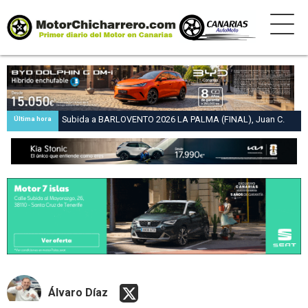
Subida a BARLOVENTO 2026 LA PALMA (FINAL), Juan C.
Última hora
Brito y Carlos A. Pérez hacen suya la victoria en la 47 Subida
a Barlovento
Álvaro Díaz