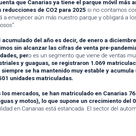
enta que Canarias ya tiene el parque móvil más ant
as reducciones de CO2 para 2025
si no contamos co
á a envejecer aún más nuestro parque y obligará a los
osos”.
l acumulado del año es decir, de enero a diciembre
uimos sin alcanzar las cifras de venta pre-pandemi
dades, per
o es un segmento que viene de ventas muy
striales y guaguas, se registraron 1.069 matricula
, siempre se ha mantenido muy estable y acumula 
501 unidades matriculadas.
 los mercados, se han matriculado en Canarias 76
aguas y motos), lo que supone un crecimiento del 
ilidad en Canarias está estancada. El sector del autom