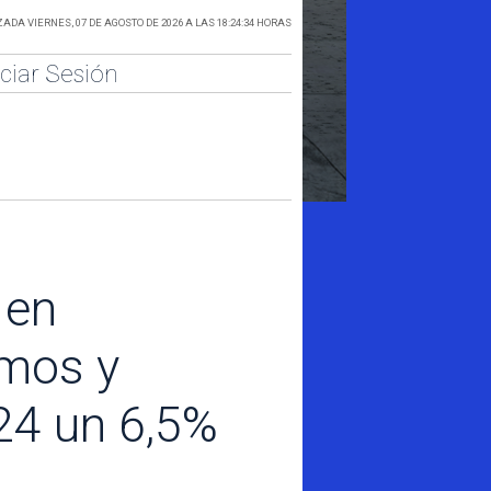
ADA VIERNES, 07 DE AGOSTO DE 2026 A LAS 18:24:34 HORAS
iciar Sesión
 en
smos y
24 un 6,5%