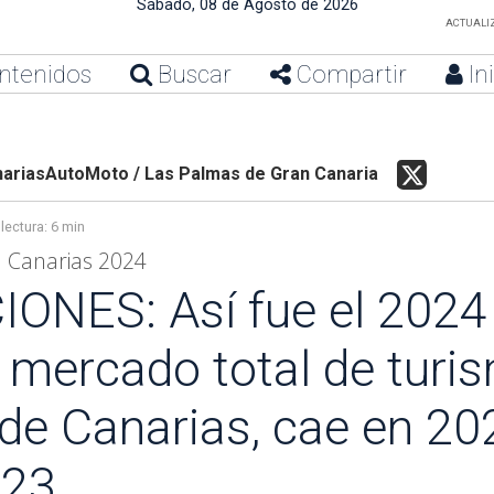
Sábado, 08 de Agosto de 2026
ACTUALIZ
ntenidos
Buscar
Compartir
In
ariasAutoMoto / Las Palmas de Gran Canaria
lectura:
6 min
n Canarias 2024
NES: Así fue el 2024
 mercado total de turi
de Canarias, cae en 20
023