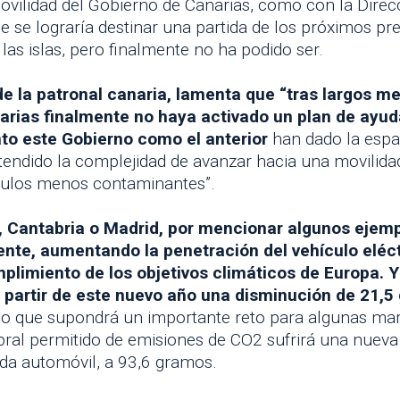
Movilidad del Gobierno de Canarias, como con la Direc
e se lograría destinar una partida de los próximos pr
las islas, pero finalmente no ha podido ser.
e la patronal canaria, lamenta que “tras largos m
arias finalmente no haya activado un plan de ayud
to este Gobierno como el anterior
han dado la espal
endido la complejidad de avanzar hacia una movilidad
ículos menos contaminantes”.
ja, Cantabria o Madrid, por mencionar algunos ejem
te, aumentando la penetración del vehículo eléct
mplimiento de los objetivos climáticos de Europa. 
 a partir de este nuevo año una disminución de 21
lo que supondrá un importante reto para algunas ma
mbral permitido de emisiones de CO2 sufrirá una nuev
ada automóvil, a 93,6 gramos.