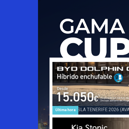
Subida a BARLOVENTO 202
Última hora
Barlovento