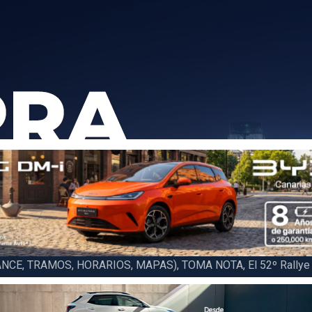
6 LA PALMA (FINAL), Juan C. Brito y Carlos A. Pérez hacen suya