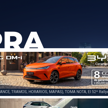
6 LA PALMA (FINAL), Juan C. Brito y Carlos A. Pérez hacen suya