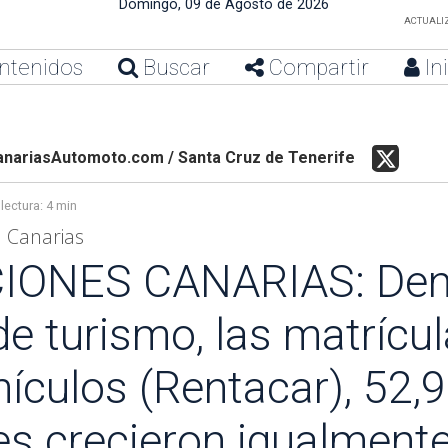
Domingo, 09 de Agosto de 2026
ACTUALIZ
ntenidos
Buscar
Compartir
In
anariasAutomoto.com / Santa Cruz de Tenerife
lectura:
4 min
n Canarias
ONES CANARIAS: Dentr
de turismo, las matrícu
ehículos (Rentacar), 52
res crecieron igualmente