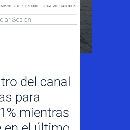
ADA VIERNES, 07 DE AGOSTO DE 2026 A LAS 18:24:34 HORAS
iciar Sesión
o del canal
las para
,91% mientras
 en el último