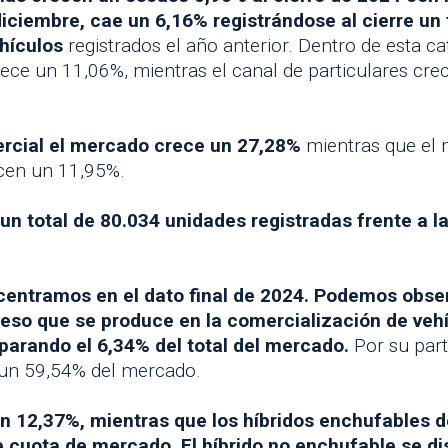
diciembre, cae un 6,16% registrándose al cierre un
ehículos
registrados el año anterior. Dentro de esta ca
crece un 11,06%, mientras el canal de particulares cre
.
ercial el mercado crece un 27,28%
mientras que el 
ecen un 11,95%.
 un total de 80.034 unidades registradas frente a 
 centramos en el dato final de 2024. Podemos obs
so que se produce en la comercialización de vehíc
parando el 6,34% del total del mercado.
Por su part
un 59,54% del mercado.
 un 12,37%, mientras que los híbridos enchufables
 cuota de mercado. El híbrido no enchufable se di