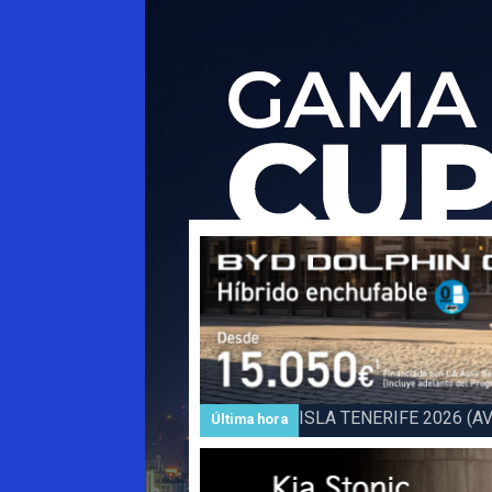
Subida a BARLOVENTO 202
Última hora
Barlovento