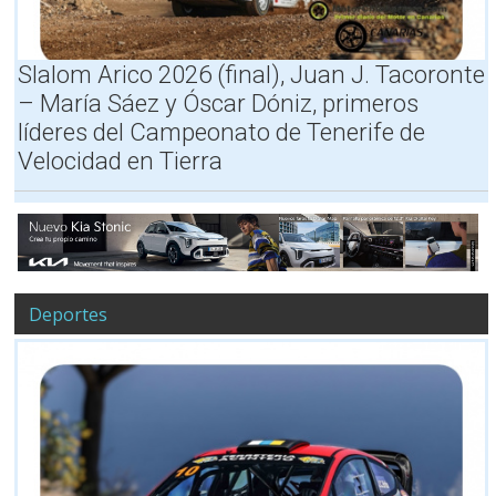
T
S
v
R
,
o
A
H
C
Slalom Arico 2026 (final), Juan J. Tacoronte
M
O
U
– María Sáez y Óscar Dóniz, primeros
O
R
P
S
A
R
líderes del Campeonato de Tenerife de
y
R
A
Velocidad en Tierra
H
I
R
O
O
A
R
S
V
A
,
A
R
M
L
I
A
O
P
Deportes
S
A
S
)
,
T
O
M
A
N