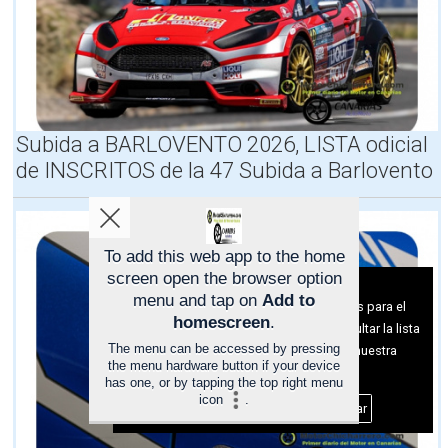
O
T
A
,
E
l
5
Subida a BARLOVENTO 2026, LISTA odicial
2
º
de INSCRITOS de la 47 Subida a Barlovento
R
a
l
l
y
To add this web app to the home
e
screen open the browser option
Aviso sobre el Uso de cookies:
I
menu and tap on
Add to
Utilizamos cookies nuestras y de terceros para el
s
homescreen
.
funcionamiento del digital. Puedes consultar la lista
l
a
The menu can be accessed by pressing
de cookies y como desconectarlas.
Ver nuestra
the menu hardware button if your device
T
Política de Privacidad y Cookies
has one, or by tapping the top right menu
e
icon
.
n
Aceptar Cookies
Personalizar
e
r