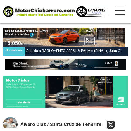
Subida a BARLOVENTO 2026 LA PALMA (FINAL), Juan C.
Última hora
Brito y Carlos A. Pérez hacen suya la victoria en la 47 Subida
a Barlovento
Álvaro Díaz / Santa Cruz de Tenerife