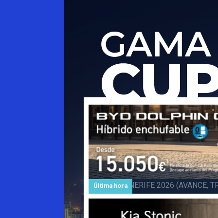
Subida a BARLOVENTO 202
Última hora
Barlovento