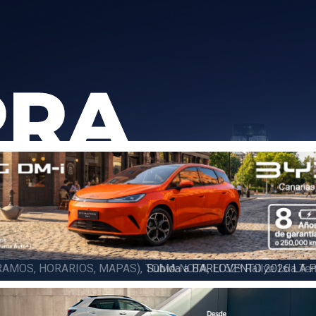
6 LA PALMA (FINAL), Juan C. Brito y Carlos A. Pérez hacen suya