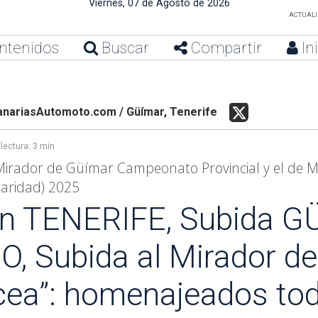
Viernes, 07 de Agosto de 2026
ACTUALIZ
ntenidos
Buscar
Compartir
In
anariasAutomoto.com / Güímar, Tenerife
lectura:
3 min
Mirador de Güímar Campeonato Provincial y el de M
laridad) 2025
n TENERIFE, Subida G
, Subida al Mirador d
cea”: homenajeados to