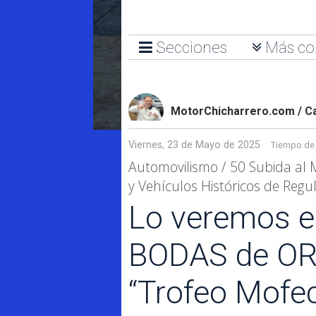
Secciones
Más co
MotorChicharrero.com / C
Viernes, 23 de Mayo de 2025
Tiempo de 
Automovilismo / 50 Subida al 
y Vehículos Históricos de Regu
Lo veremos e
BODAS de ORO
“Trofeo Mofe