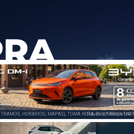
6 LA PALMA (FINAL), Juan C. Brito y Carlos A. Pérez hacen suya