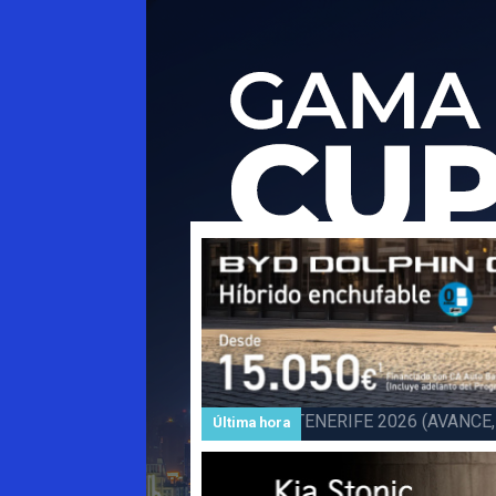
Subida a BARLOVENTO 202
Última hora
Barlovento