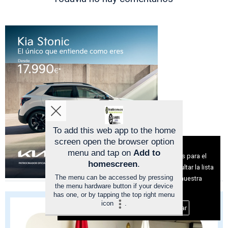
To add this web app to the home
screen open the browser option
Aviso sobre el Uso de cookies:
menu and tap on
Add to
Utilizamos cookies nuestras y de terceros para el
homescreen
.
funcionamiento del digital. Puedes consultar la lista
The menu can be accessed by pressing
de cookies y como desconectarlas.
Ver nuestra
the menu hardware button if your device
Política de Privacidad y Cookies
has one, or by tapping the top right menu
icon
.
Aceptar Cookies
Personalizar