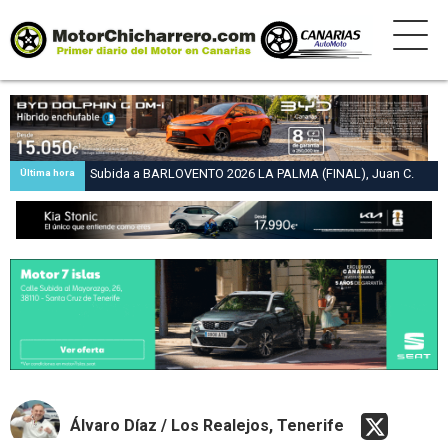
Subida a BARLOVENTO 2026 LA PALMA (FINAL), Juan C.
Última hora
Brito y Carlos A. Pérez hacen suya la victoria en la 47 Subida
a Barlovento
Álvaro Díaz / Los Realejos, Tenerife