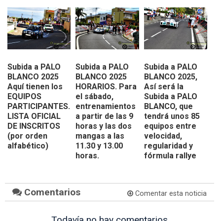
Subida a PALO
Subida a PALO
Subida a PALO
BLANCO 2025
BLANCO 2025
BLANCO 2025,
Aquí tienen los
HORARIOS. Para
Así será la
EQUIPOS
el sábado,
Subida a PALO
PARTICIPANTES.
entrenamientos
BLANCO, que
LISTA OFICIAL
a partir de las 9
tendrá unos 85
DE INSCRITOS
horas y las dos
equipos entre
(por orden
mangas a las
velocidad,
alfabético)
11.30 y 13.00
regularidad y
horas.
fórmula rallye
Comentarios
Comentar esta noticia
Todavía no hay comentarios