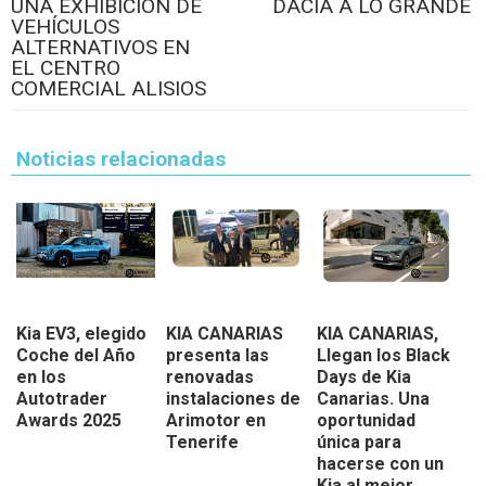
UNA EXHIBICIÓN DE
DACIA A LO GRANDE
VEHÍCULOS
ALTERNATIVOS EN
EL CENTRO
COMERCIAL ALISIOS
Noticias relacionadas
Kia EV3, elegido
KIA CANARIAS
KIA CANARIAS,
Coche del Año
presenta las
Llegan los Black
en los
renovadas
Days de Kia
Autotrader
instalaciones de
Canarias. Una
Awards 2025
Arimotor en
oportunidad
Tenerife
única para
hacerse con un
Kia al mejor