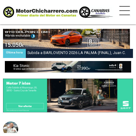
Subida a BARLOVENTO 2026 LA PALMA (FINAL), Juan C.
Última hora
Brito y Carlos A. Pérez hacen suya la victoria en la 47 Subida
a Barlovento