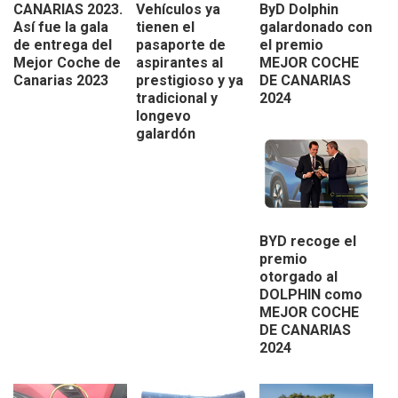
CANARIAS 2023.
Vehículos ya
ByD Dolphin
Así fue la gala
tienen el
galardonado con
de entrega del
pasaporte de
el premio
Mejor Coche de
aspirantes al
MEJOR COCHE
Canarias 2023
prestigioso y ya
DE CANARIAS
tradicional y
2024
longevo
galardón
BYD recoge el
premio
otorgado al
DOLPHIN como
MEJOR COCHE
DE CANARIAS
2024