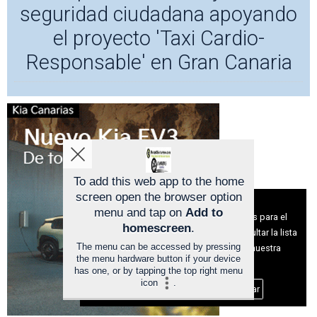
seguridad ciudadana apoyando
el proyecto 'Taxi Cardio-
Responsable' en Gran Canaria
To add this web app to the home
screen open the browser option
Aviso sobre el Uso de cookies:
menu and tap on
Add to
Utilizamos cookies nuestras y de terceros para el
homescreen
.
funcionamiento del digital. Puedes consultar la lista
The menu can be accessed by pressing
de cookies y como desconectarlas.
Ver nuestra
the menu hardware button if your device
Política de Privacidad y Cookies
has one, or by tapping the top right menu
icon
.
Aceptar Cookies
Personalizar