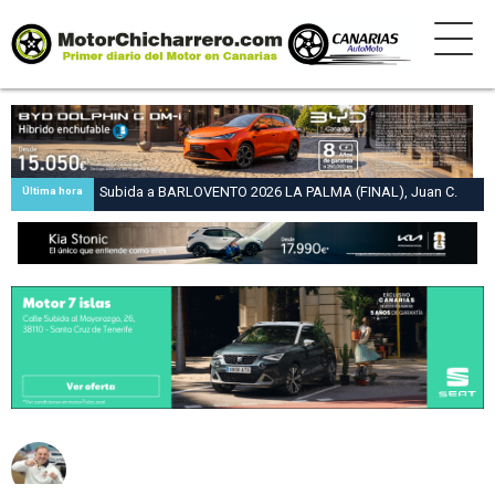
Subida a BARLOVENTO 2026 LA PALMA (FINAL), Juan C.
Última hora
Brito y Carlos A. Pérez hacen suya la victoria en la 47 Subida
a Barlovento