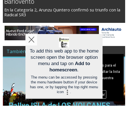
Barlovento
En la Categoría 2, Arunzu Quintero confirmó su triunfo con la
Radical SR3
También es Noticia Racing A Todo Gas
To add this web app to the home
screen open the browser option
Aviso sobre el Uso de cookies:
menu and tap on
Add to
Utilizamos cookies nuestras y de terceros para el
homescreen
.
funcionamiento del digital. Puedes consultar la lista
The menu can be accessed by pressing
de cookies y como desconectarlas.
Ver nuestra
the menu hardware button if your device
Política de Privacidad y Cookies
has one, or by tapping the top right menu
icon
.
Aceptar Cookies
Personalizar
Rallye ISLA de LOS VOLCANES
2026 (AVANCE) TRAMOS y
HORARIOS