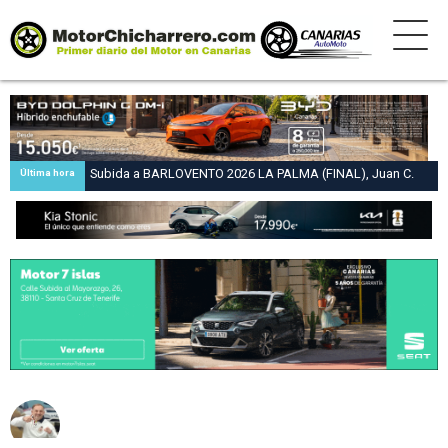
Subida a BARLOVENTO 2026 LA PALMA (FINAL), Juan C.
Última hora
Brito y Carlos A. Pérez hacen suya la victoria en la 47 Subida
a Barlovento