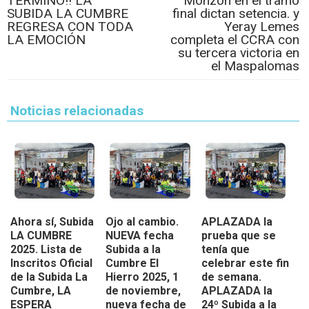
TERMINÓ!! LA
Monzón en el tramo
SUBIDA LA CUMBRE
final dictan setencia. y
REGRESA CON TODA
Yeray Lemes
LA EMOCIÓN
completa el CCRA con
su tercera victoria en
el Maspalomas
Noticias relacionadas
Ahora sí, Subida
Ojo al cambio.
APLAZADA la
LA CUMBRE
NUEVA fecha
prueba que se
2025. Lista de
Subida a la
tenía que
Inscritos Oficial
Cumbre El
celebrar este fin
de la Subida La
Hierro 2025, 1
de semana.
Cumbre, LA
de noviembre,
APLAZADA la
ESPERA
nueva fecha de
24º Subida a la