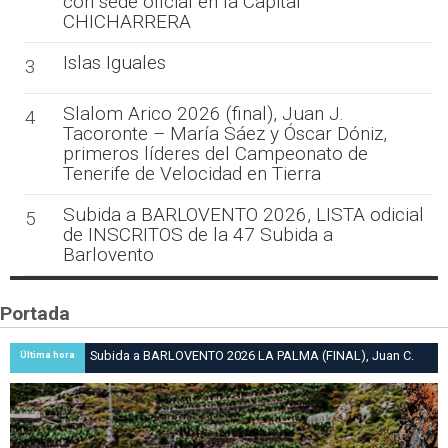
con sede oficial en la Capital
CHICHARRERA
Islas Iguales
3
Slalom Arico 2026 (final), Juan J.
4
Tacoronte – María Sáez y Óscar Dóniz,
primeros líderes del Campeonato de
Tenerife de Velocidad en Tierra
Subida a BARLOVENTO 2026, LISTA odicial
5
de INSCRITOS de la 47 Subida a
Barlovento
Portada
Subida a BARLOVENTO 2026 LA PALMA (FINAL), Juan C.
Última hora
Brito y Carlos A. Pérez hacen suya la victoria en la 47 Subida
a Barlovento