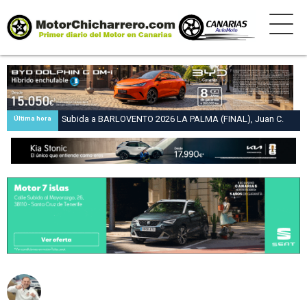
Subida a BARLOVENTO 2026 LA PALMA (FINAL), Juan C.
Última hora
Brito y Carlos A. Pérez hacen suya la victoria en la 47 Subida
a Barlovento