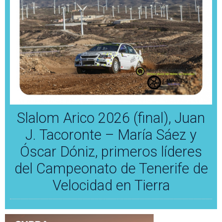
Slalom Arico 2026 (final), Juan
J. Tacoronte – María Sáez y
Óscar Dóniz, primeros líderes
del Campeonato de Tenerife de
Velocidad en Tierra