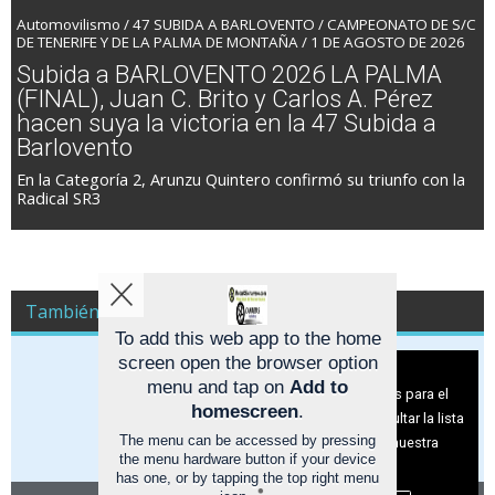
Automovilismo / 47 SUBIDA A BARLOVENTO / CAMPEONATO DE S/C
DE TENERIFE Y DE LA PALMA DE MONTAÑA / 1 DE AGOSTO DE 2026
Subida a BARLOVENTO 2026 LA PALMA
(FINAL), Juan C. Brito y Carlos A. Pérez
hacen suya la victoria en la 47 Subida a
Barlovento
En la Categoría 2, Arunzu Quintero confirmó su triunfo con la
Radical SR3
También es Noticia Racing A Todo Gas
To add this web app to the home
screen open the browser option
Aviso sobre el Uso de cookies:
menu and tap on
Add to
Utilizamos cookies nuestras y de terceros para el
homescreen
.
funcionamiento del digital. Puedes consultar la lista
The menu can be accessed by pressing
de cookies y como desconectarlas.
Ver nuestra
the menu hardware button if your device
Política de Privacidad y Cookies
has one, or by tapping the top right menu