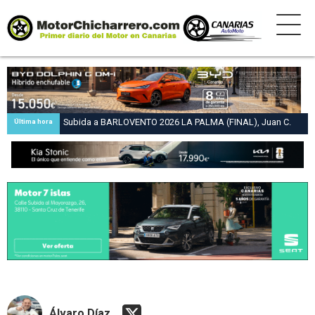
Subida a BARLOVENTO 2026 LA PALMA (FINAL), Juan C.
Última hora
Brito y Carlos A. Pérez hacen suya la victoria en la 47 Subida
a Barlovento
Álvaro Díaz