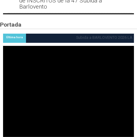
de INSCRITOS de la 47 Subida a
Barlovento
Portada
Subida a BARLOVENTO 2026 LA PALMA (FINAL), Juan C.
Última hora
Brito y Carlos A. Pérez hacen suya la victoria en la 47 Subida
a Barlovento