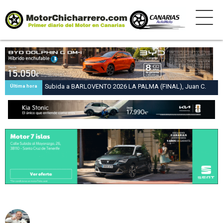
Subida a BARLOVENTO 2026 LA PALMA (FINAL), Juan C.
Última hora
Brito y Carlos A. Pérez hacen suya la victoria en la 47 Subida
a Barlovento