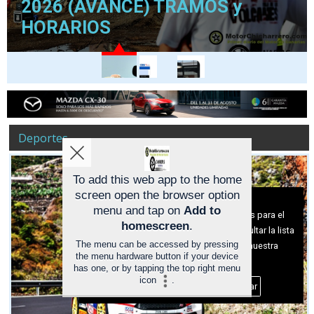
2026 (AVANCE) TRAMOS y
HORARIOS
R
R
C
Deportes
a
a
U
l
l
P
l
l
R
To add this web app to the home
y
y
A
screen open the browser option
Aviso sobre el Uso de cookies:
e
e
G
menu and tap on
Add to
I
I
A
Utilizamos cookies nuestras y de terceros para el
homescreen
.
S
S
R
funcionamiento del digital. Puedes consultar la lista
L
L
A
The menu can be accessed by pressing
de cookies y como desconectarlas.
Ver nuestra
A
A
G
the menu hardware button if your device
Política de Privacidad y Cookies
has one, or by tapping the top right menu
d
T
E
icon
.
e
E
M
Aceptar Cookies
Personalizar
L
N
O
O
E
T