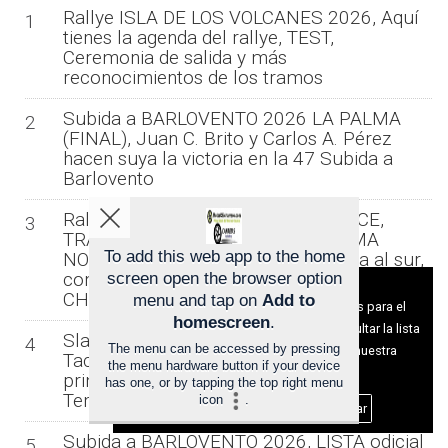
Rallye ISLA DE LOS VOLCANES 2026, Aquí
1
tienes la agenda del rallye, TEST,
Ceremonia de salida y más
reconocimientos de los tramos
Subida a BARLOVENTO 2026 LA PALMA
2
(FINAL), Juan C. Brito y Carlos A. Pérez
hacen suya la victoria en la 47 Subida a
Barlovento
Rallye ISLA TENERIFE 2026 (AVANCE,
3
TRAMOS, HORARIOS, MAPAS), TOMA
To add this web app to the home
NOTA, El 52º Rallye Isla Tenerife gira al sur,
con sede oficial en la Capital
screen open the browser option
Aviso sobre el Uso de cookies:
CHICHARRERA
menu and tap on
Add to
Utilizamos cookies nuestras y de terceros para el
homescreen
.
funcionamiento del digital. Puedes consultar la lista
Slalom Arico 2026 (final), Juan J.
4
The menu can be accessed by pressing
de cookies y como desconectarlas.
Ver nuestra
Tacoronte – María Sáez y Óscar Dóniz,
the menu hardware button if your device
Política de Privacidad y Cookies
primeros líderes del Campeonato de
has one, or by tapping the top right menu
Tenerife de Velocidad en Tierra
icon
.
Aceptar Cookies
Personalizar
Subida a BARLOVENTO 2026, LISTA odicial
5