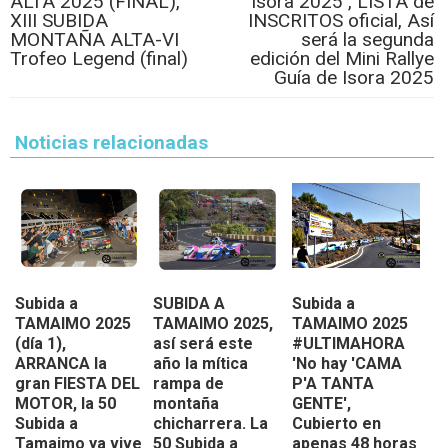
ALTA 2025 (FINAL),
Isora 2025 , LISTA de
XIII SUBIDA
INSCRITOS oficial, Así
MONTAÑA ALTA-VI
será la segunda
Trofeo Legend (final)
edición del Mini Rallye
Guía de Isora 2025
Noticias relacionadas
Subida a
SUBIDA A
Subida a
TAMAIMO 2025
TAMAIMO 2025,
TAMAIMO 2025
(día 1),
así será este
#ULTIMAHORA
ARRANCA la
año la mítica
'No hay 'CAMA
gran FIESTA DEL
rampa de
P'A TANTA
MOTOR, la 50
montaña
GENTE',
Subida a
chicharrera. La
Cubierto en
Tamaimo ya vive
50 Subida a
apenas 48 horas