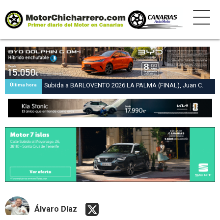
Subida a BARLOVENTO 2026 LA PALMA (FINAL), Juan C.
Última hora
Brito y Carlos A. Pérez hacen suya la victoria en la 47 Subida
a Barlovento
Álvaro Díaz