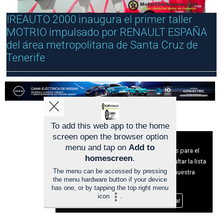
R
R
IREAUTO 2000 inaugura el primer taller
E
MOTRIO impulsado por RENAULT ESPAÑA
R
A
del área metropolitana de Santa Cruz de
Tenerife
To add this web app to the home
screen open the browser option
Aviso sobre el Uso de cookies:
menu and tap on
Add to
Utilizamos cookies nuestras y de terceros para el
homescreen
.
funcionamiento del digital. Puedes consultar la lista
The menu can be accessed by pressing
de cookies y como desconectarlas.
Ver nuestra
the menu hardware button if your device
Política de Privacidad y Cookies
has one, or by tapping the top right menu
icon
.
Aceptar Cookies
Personalizar