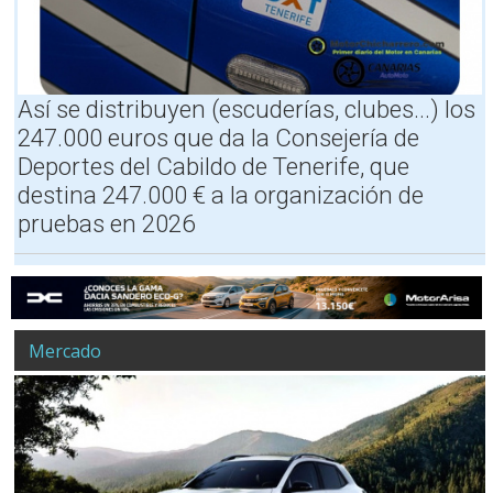
n
e
r
i
f
Así se distribuyen (escuderías, clubes...) los
e
247.000 euros que da la Consejería de
g
i
Deportes del Cabildo de Tenerife, que
r
destina 247.000 € a la organización de
a
pruebas en 2026
a
l
s
u
r
,
c
Mercado
o
n
s
e
d
e
o