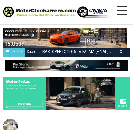
Subida a BARLOVENTO 2026 LA PALMA (FINAL), Juan C.
Última hora
Brito y Carlos A. Pérez hacen suya la victoria en la 47 Subida
a Barlovento