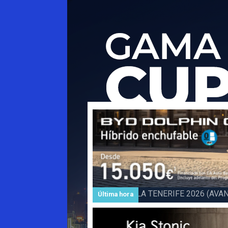
Subida a BARLOVENTO 202
Última hora
Barlovento