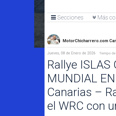
Secciones
Más co
MotorChicharrero.com Can
Jueves, 08 de Enero de 2026
Tiempo de 
Rallye ISLA
MUNDIAL EN G
Canarias – Ra
el WRC con u