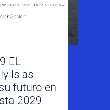
ADA JUEVES, 06 DE AGOSTO DE 2026 A LAS 19:29:52 HORAS
iciar Sesión
9 EL
y Islas
su futuro en
asta 2029