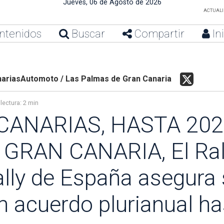
Jueves, 06 de Agosto de 2026
ACTUALIZ
ntenidos
Buscar
Compartir
In
ariasAutomoto / Las Palmas de Gran Canaria
lectura:
2 min
S CANARIAS, HASTA 202
RAN CANARIA, El Rall
lly de España asegura 
n acuerdo plurianual h