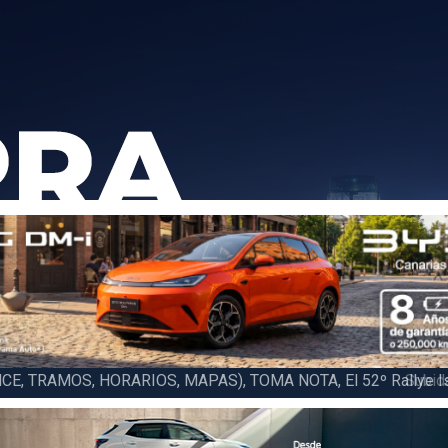
6 LA PALMA (FINAL), Juan C. Brito y Carlos A. Pérez hacen suya