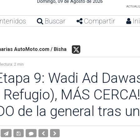
Domingo, 09 de Agosto de 2026
ACTUALIZ
ntenidos
Buscar
Compartir
In
arias AutoMoto.com / Bisha
lectura:
2 min
tapa 9: Wadi Ad Dawasi
Refugio), MÁS CERCA! 
 de la general tras un