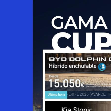
Subida a BARLOVENTO 202
Última hora
Barlovento