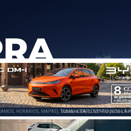
6 LA PALMA (FINAL), Juan C. Brito y Carlos A. Pérez hacen suya