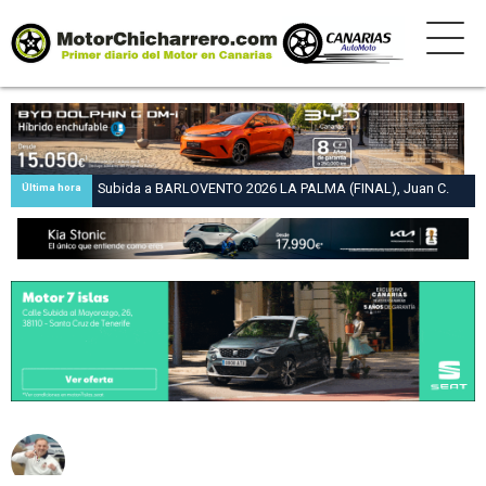
Subida a BARLOVENTO 2026 LA PALMA (FINAL), Juan C.
Última hora
Brito y Carlos A. Pérez hacen suya la victoria en la 47 Subida
a Barlovento