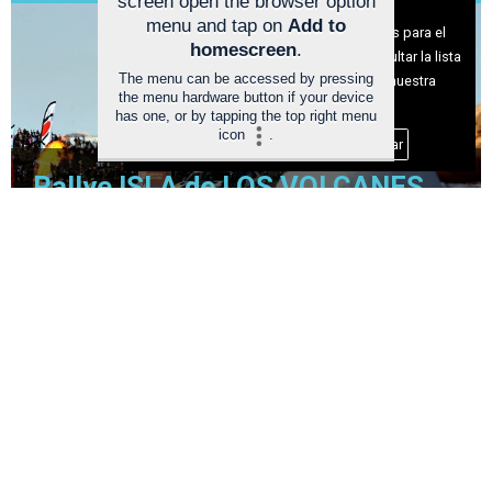
screen open the browser option
Aviso sobre el Uso de cookies:
menu and tap on
Add to
Utilizamos cookies nuestras y de terceros para el
homescreen
.
funcionamiento del digital. Puedes consultar la lista
The menu can be accessed by pressing
de cookies y como desconectarlas.
Ver nuestra
the menu hardware button if your device
Política de Privacidad y Cookies
has one, or by tapping the top right menu
icon
.
Aceptar Cookies
Personalizar
Rallye ISLA de LOS VOLCANES
2026 (AVANCE) TRAMOS y
HORARIOS
Deportes
R
R
C
a
a
U
l
l
P
l
l
R