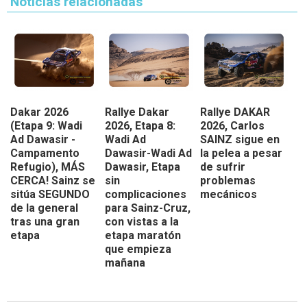
Noticias relacionadas
Dakar 2026
Rallye Dakar
Rallye DAKAR
(Etapa 9: Wadi
2026, Etapa 8:
2026, Carlos
Ad Dawasir -
Wadi Ad
SAINZ sigue en
Campamento
Dawasir-Wadi Ad
la pelea a pesar
Refugio), MÁS
Dawasir, Etapa
de sufrir
CERCA! Sainz se
sin
problemas
sitúa SEGUNDO
complicaciones
mecánicos
de la general
para Sainz-Cruz,
tras una gran
con vistas a la
etapa
etapa maratón
que empieza
mañana