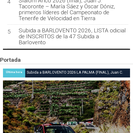
Slalom Arico 2026 (final), Juan J.
4
Tacoronte – María Sáez y Óscar Dóniz,
primeros líderes del Campeonato de
Tenerife de Velocidad en Tierra
Subida a BARLOVENTO 2026, LISTA odicial
5
de INSCRITOS de la 47 Subida a
Barlovento
Portada
Subida a BARLOVENTO 2026 LA PALMA (FINAL), Juan C.
Última hora
Brito y Carlos A. Pérez hacen suya la victoria en la 47 Subida
a Barlovento