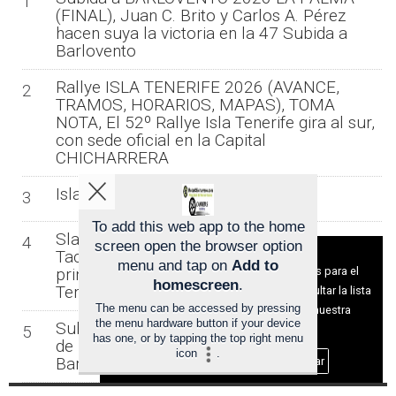
1
(FINAL), Juan C. Brito y Carlos A. Pérez
hacen suya la victoria en la 47 Subida a
Barlovento
Rallye ISLA TENERIFE 2026 (AVANCE,
2
TRAMOS, HORARIOS, MAPAS), TOMA
NOTA, El 52º Rallye Isla Tenerife gira al sur,
con sede oficial en la Capital
CHICHARRERA
Islas Iguales
3
To add this web app to the home
Slalom Arico 2026 (final), Juan J.
4
screen open the browser option
Aviso sobre el Uso de cookies:
Tacoronte – María Sáez y Óscar Dóniz,
menu and tap on
Add to
Utilizamos cookies nuestras y de terceros para el
primeros líderes del Campeonato de
homescreen
.
Tenerife de Velocidad en Tierra
funcionamiento del digital. Puedes consultar la lista
The menu can be accessed by pressing
de cookies y como desconectarlas.
Ver nuestra
the menu hardware button if your device
Subida a BARLOVENTO 2026, LISTA odicial
5
Política de Privacidad y Cookies
has one, or by tapping the top right menu
de INSCRITOS de la 47 Subida a
icon
.
Barlovento
Aceptar Cookies
Personalizar