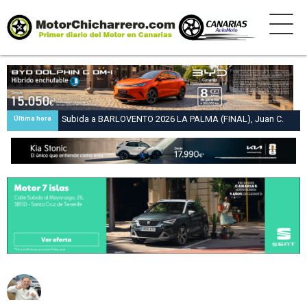
Subida a BARLOVENTO 2026 LA PALMA (FINAL), Juan C.
Última hora
Brito y Carlos A. Pérez hacen suya la victoria en la 47 Subida
a Barlovento