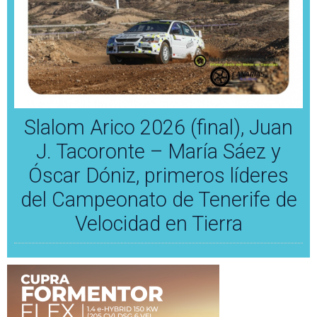
Slalom Arico 2026 (final), Juan
J. Tacoronte – María Sáez y
Óscar Dóniz, primeros líderes
del Campeonato de Tenerife de
Velocidad en Tierra