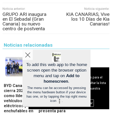
Noticia anterior:
Noticia siguiente:
GRUPO ARI inaugura
KIA CANARIAS, Vive
en El Sebadal (Gran
los 10 Días de Kia
Canaria) su nuevo
Canarias!
centro de postventa
Noticias relacionadas
To add this web app to the home
screen open the browser option
Aviso sobre el Uso de cookies:
menu and tap on
Add to
Utilizamos cookies nuestras y de terceros para el
homescreen
.
funcionamiento del digital. Puedes consultar la lista
BYD Canarias
Astara Icamotor
The menu can be accessed by pressing
de cookies y como desconectarlas.
Ver nuestra
cierra 2025
inaugura su
the menu hardware button if your device
Política de Privacidad y Cookies
como líder en
renovado
has one, or by tapping the top right menu
vehículos
espacio de BYD
icon
.
Aceptar Cookies
Personalizar
eléctricos y
en Las Palmas y
enchufables en
presenta para