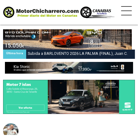
Subida a BARLOVENTO 2026 LA PALMA (FINAL), Juan C.
Última hora
Brito y Carlos A. Pérez hacen suya la victoria en la 47 Subida
a Barlovento