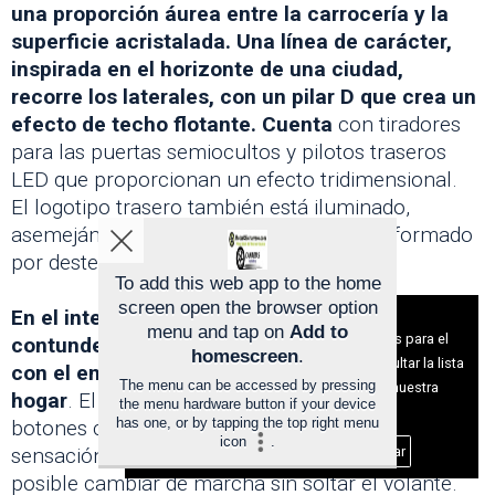
una proporción áurea entre la carrocería y la
superficie acristalada. Una línea de carácter,
inspirada en el horizonte de una ciudad,
recorre los laterales, con un pilar D que crea un
efecto de techo flotante. Cuenta
con tiradores
para las puertas semiocultos y pilotos traseros
LED que proporcionan un efecto tridimensional.
El logotipo trasero también está iluminado,
asemejándose a un emblema de energía formado
por destellos estelares convergentes.
To add this web app to the home
screen open the browser option
En el interior, el diseño mezcla el tratamiento
Aviso sobre el Uso de cookies:
menu and tap on
Add to
Utilizamos cookies nuestras y de terceros para el
contundente de los equipamientos deportivos
homescreen
.
funcionamiento del digital. Puedes consultar la lista
con el enfoque más suave de los artículos del
The menu can be accessed by pressing
de cookies y como desconectarlas.
Ver nuestra
hogar
. El nuevo volante de dos radios incorpora
the menu hardware button if your device
Política de Privacidad y Cookies
has one, or by tapping the top right menu
botones con perfil cóncavo, mejorando la
icon
.
sensación al tacto y la facilidad de uso; ahora es
Aceptar Cookies
Personalizar
posible cambiar de marcha sin soltar el volante.