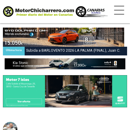
Subida a BARLOVENTO 2026 LA PALMA (FINAL), Juan C.
Última hora
Brito y Carlos A. Pérez hacen suya la victoria en la 47 Subida
a Barlovento