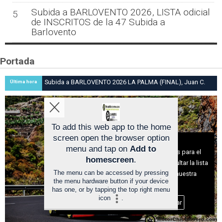
Subida a BARLOVENTO 2026, LISTA odicial
5
de INSCRITOS de la 47 Subida a
Barlovento
Portada
Subida a BARLOVENTO 2026 LA PALMA (FINAL), Juan C.
Última hora
Brito y Carlos A. Pérez hacen suya la victoria en la 47 Subida
a Barlovento
To add this web app to the home
screen open the browser option
Aviso sobre el Uso de cookies:
menu and tap on
Add to
Utilizamos cookies nuestras y de terceros para el
homescreen
.
funcionamiento del digital. Puedes consultar la lista
The menu can be accessed by pressing
de cookies y como desconectarlas.
Ver nuestra
the menu hardware button if your device
Política de Privacidad y Cookies
has one, or by tapping the top right menu
icon
.
Aceptar Cookies
Personalizar