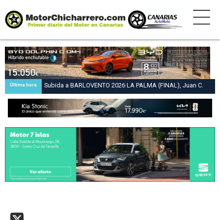
Subida a BARLOVENTO 2026 LA PALMA (FINAL), Juan C.
Última hora
Brito y Carlos A. Pérez hacen suya la victoria en la 47 Subida
a Barlovento