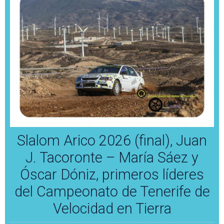
Slalom Arico 2026 (final), Juan
J. Tacoronte – María Sáez y
Óscar Dóniz, primeros líderes
del Campeonato de Tenerife de
Velocidad en Tierra