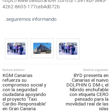
https://www.swisstransfer.com/d/15fe14bf-3e83-
4262-8605-177ceb4d072b
...seguiremos informando.
Noticia anterior:
Noticia siguiente:
KGM Canarias
BYD presenta en
refuerza su
Canarias el nuevo
compromiso social y
DOLPHIN G DM-i, el
con la seguridad
híbrido enchufable
ciudadana apoyando
con etiqueta CERO
el proyecto 'Taxi
pensado para la
Cardio-Responsable'
movilidad real de las
en Gran Canaria
islas