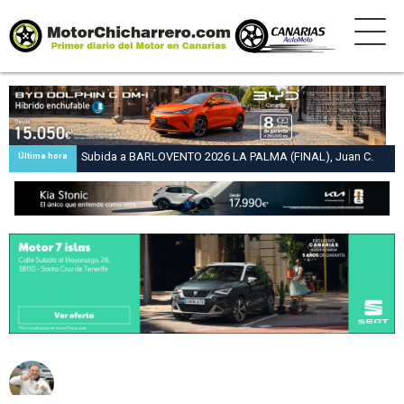
Subida a BARLOVENTO 2026 LA PALMA (FINAL), Juan C.
Última hora
Brito y Carlos A. Pérez hacen suya la victoria en la 47 Subida
a Barlovento