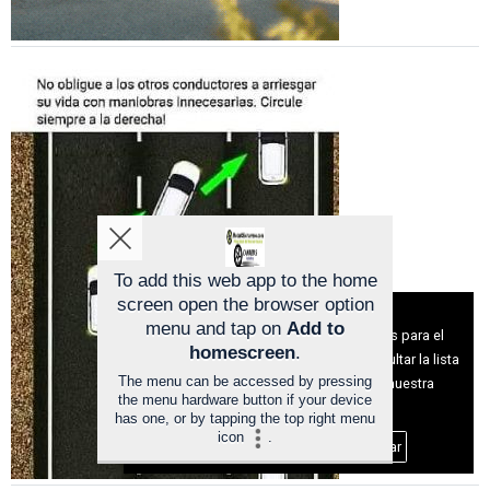
To add this web app to the home
screen open the browser option
Aviso sobre el Uso de cookies:
menu and tap on
Add to
Utilizamos cookies nuestras y de terceros para el
homescreen
.
funcionamiento del digital. Puedes consultar la lista
The menu can be accessed by pressing
de cookies y como desconectarlas.
Ver nuestra
the menu hardware button if your device
Política de Privacidad y Cookies
has one, or by tapping the top right menu
icon
.
Aceptar Cookies
Personalizar