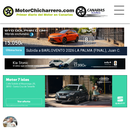
Subida a BARLOVENTO 2026 LA PALMA (FINAL), Juan C.
Última hora
Brito y Carlos A. Pérez hacen suya la victoria en la 47 Subida
a Barlovento