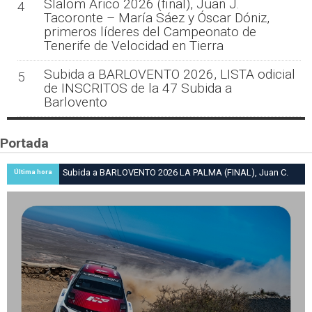
Slalom Arico 2026 (final), Juan J.
4
Tacoronte – María Sáez y Óscar Dóniz,
primeros líderes del Campeonato de
Tenerife de Velocidad en Tierra
Subida a BARLOVENTO 2026, LISTA odicial
5
de INSCRITOS de la 47 Subida a
Barlovento
Portada
Subida a BARLOVENTO 2026 LA PALMA (FINAL), Juan C.
Última hora
Brito y Carlos A. Pérez hacen suya la victoria en la 47 Subida
a Barlovento