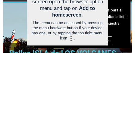
screen open the browser option
Aviso sobre el Uso de cookies:
menu and tap on
Add to
Utilizamos cookies nuestras y de terceros para el
homescreen
.
funcionamiento del digital. Puedes consultar la lista
The menu can be accessed by pressing
de cookies y como desconectarlas.
Ver nuestra
the menu hardware button if your device
Política de Privacidad y Cookies
has one, or by tapping the top right menu
icon
.
Aceptar Cookies
Personalizar
Rallye ISLA de LOS VOLCANES
2026 (AVANCE) TRAMOS y
HORARIOS
R
R
C
Deportes
a
a
U
l
l
P