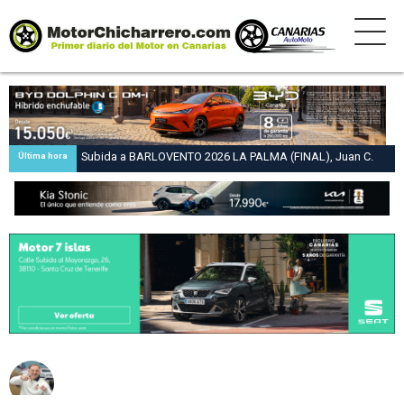
Subida a BARLOVENTO 2026 LA PALMA (FINAL), Juan C.
Última hora
Brito y Carlos A. Pérez hacen suya la victoria en la 47 Subida
a Barlovento