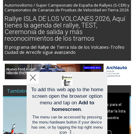
Automovilismo / Super Campeonato de España de Rallyes (S-CER) y
Campeonatos de Canarias de Pruebas de Velocidad en Tierra 2026
Rallye ISLA DE LOS VOLCANES 2026, Aquí
tienes la agenda del rallye, TEST,
Ceremonia de salida y más
reconocimientos de los tramos
El programa del Rallye de Tierra Isla de los Volcanes-Trofeo
Ciudad de Arrecife sigue avanzando
To add this web app to the home
También es Noticia Racing A Todo Gas
screen open the browser option
Aviso sobre el Uso de cookies:
menu and tap on
Add to
Utilizamos cookies nuestras y de terceros para el
homescreen
.
funcionamiento del digital. Puedes consultar la lista
The menu can be accessed by pressing
de cookies y como desconectarlas.
Ver nuestra
the menu hardware button if your device
Política de Privacidad y Cookies
has one, or by tapping the top right menu
icon
.