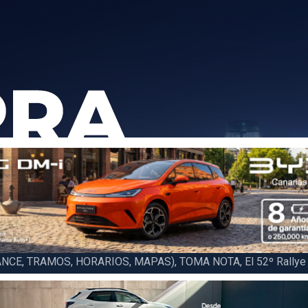
6 LA PALMA (FINAL), Juan C. Brito y Carlos A. Pérez hacen suya