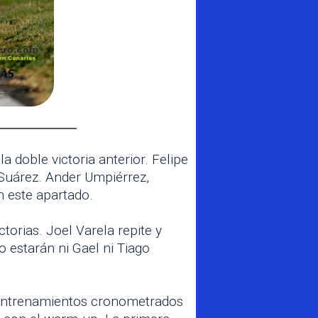
 doble victoria anterior. Felipe
 Suárez. Ander Umpiérrez,
n este apartado.
orias. Joel Varela repite y
o estarán ni Gael ni Tiago
s entrenamientos cronometrados