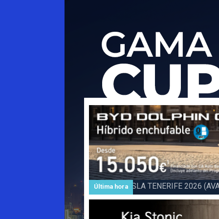
Subida a BARLOVENTO 202
Última hora
Barlovento