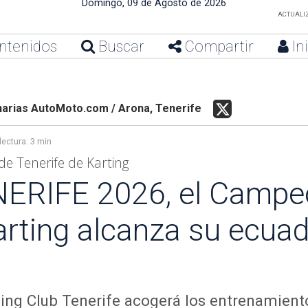
Domingo, 09 de Agosto de 2026
ACTUALIZ
ntenidos
Buscar
Compartir
In
arias AutoMoto.com / Arona, Tenerife
lectura:
3 min
e Tenerife de Karting
ERIFE 2026, el Campe
arting alcanza su ecuad
ting Club Tenerife acogerá los entrenamiento