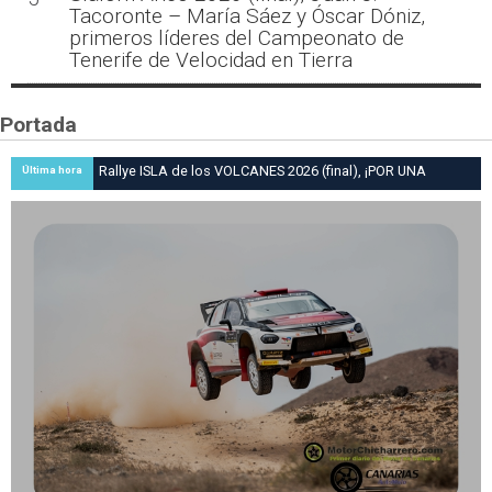
Tacoronte – María Sáez y Óscar Dóniz,
primeros líderes del Campeonato de
Tenerife de Velocidad en Tierra
Portada
Rallye ISLA de los VOLCANES 2026 (final), ¡POR UNA
Última hora
DÉCIMA! Diego Ruiloba culmina su remontada en el ‘Isla de
Los Volcanes’ con una victoria… ¡por una décima de
segundo!