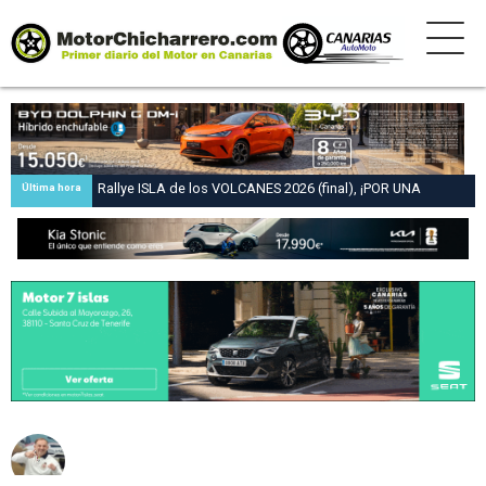
Rallye ISLA de los VOLCANES 2026 (final), ¡POR UNA
Última hora
DÉCIMA! Diego Ruiloba culmina su remontada en el ‘Isla de
Los Volcanes’ con una victoria… ¡por una décima de
segundo!