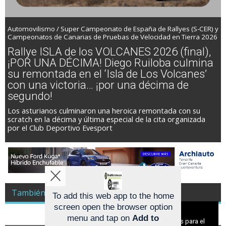
Automovilismo / Super Campeonato de España de Rallyes (S-CER) y
Campeonatos de Canarias de Pruebas de Velocidad en Tierra 2026
Rallye ISLA de los VOLCANES 2026 (final),
¡POR UNA DÉCIMA! Diego Ruiloba culmina
su remontada en el ‘Isla de Los Volcanes’
con una victoria… ¡por una décima de
segundo!
Los asturianos culminaron una heroica remontada con su
scratch en la décima y última especial de la cita organizada
por el Club Deportivo Evesport
También es Noticia Racing A Todo Gas
To add this web app to the home
screen open the browser option
Aviso sobre el Uso de cookies:
menu and tap on
Add to
Utilizamos cookies nuestras y de terceros para el