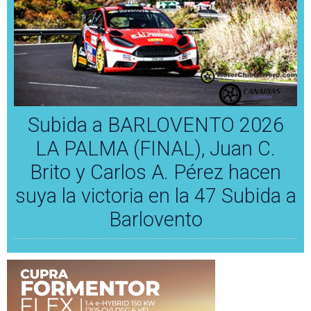
Subida a BARLOVENTO 2026
LA PALMA (FINAL), Juan C.
Brito y Carlos A. Pérez hacen
suya la victoria en la 47 Subida a
Barlovento