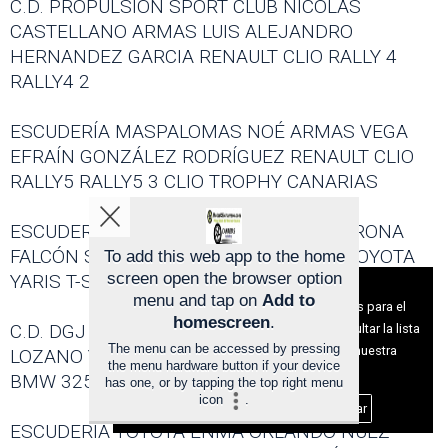
C.D. PROPULSIÓN SPORT CLUB NICOLÁS
CASTELLANO ARMAS LUIS ALEJANDRO
HERNANDEZ GARCIA RENAULT CLIO RALLY 4
RALLY4 2
ESCUDERÍA MASPALOMAS NOÉ ARMAS VEGA
EFRAÍN GONZÁLEZ RODRÍGUEZ RENAULT CLIO
RALLY5 RALLY5 3 CLIO TROPHY CANARIAS
ESCUDERÍA TOYOTA ENMA OCTAVIO VERONA
FALCÓN SAMUEL TEJERA CABALLERO TOYOTA
To add this web app to the home
screen open the browser option
YARIS T-SPORT F 3 ENMA 2RM SERVICIOS
Aviso sobre el Uso de cookies:
menu and tap on
Add to
Utilizamos cookies nuestras y de terceros para el
homescreen
.
C.D. DGJ SPORT TEAM OLEGARIO RAMIREZ
funcionamiento del digital. Puedes consultar la lista
The menu can be accessed by pressing
de cookies y como desconectarlas.
Ver nuestra
LOZANO YECENIA MARÍA RAMÍREZ MUNGUIA
the menu hardware button if your device
Política de Privacidad y Cookies
BMW 325 E30 PRE2000 1
has one, or by tapping the top right menu
icon
.
Aceptar Cookies
Personalizar
ESCUDERÍA TOYOTA ENMA ORLANDO NUEZ