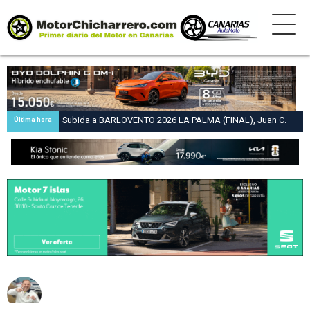
Subida a BARLOVENTO 2026 LA PALMA (FINAL), Juan C.
Última hora
Brito y Carlos A. Pérez hacen suya la victoria en la 47 Subida
a Barlovento