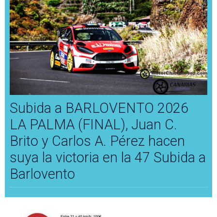
Subida a BARLOVENTO 2026
LA PALMA (FINAL), Juan C.
Brito y Carlos A. Pérez hacen
suya la victoria en la 47 Subida a
Barlovento