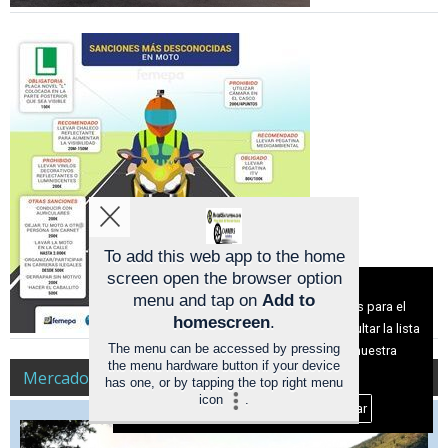
To add this web app to the home
screen open the browser option
Aviso sobre el Uso de cookies:
menu and tap on
Add to
Utilizamos cookies nuestras y de terceros para el
homescreen
.
funcionamiento del digital. Puedes consultar la lista
The menu can be accessed by pressing
de cookies y como desconectarlas.
Ver nuestra
the menu hardware button if your device
Política de Privacidad y Cookies
Mercado
has one, or by tapping the top right menu
icon
.
Aceptar Cookies
Personalizar