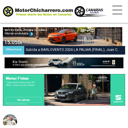
Subida a BARLOVENTO 2026 LA PALMA (FINAL), Juan C.
Última hora
Brito y Carlos A. Pérez hacen suya la victoria en la 47 Subida
a Barlovento