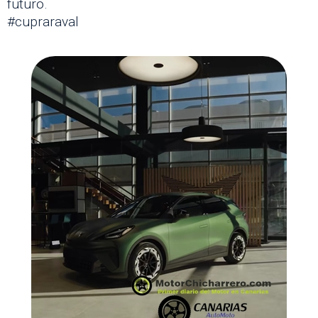
futuro.
#cupraraval