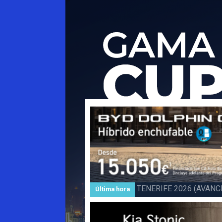
Subida a BARLOVENTO 202
Última hora
Barlovento