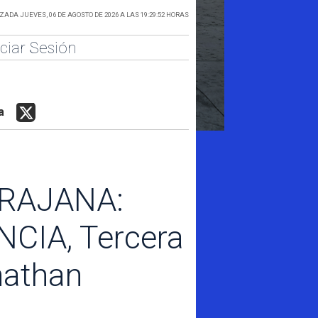
ADA JUEVES, 06 DE AGOSTO DE 2026 A LAS 19:29:52 HORAS
iciar Sesión
a
IRAJANA:
NCIA, Tercera
nathan