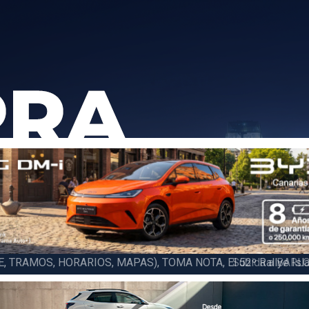
6 LA PALMA (FINAL), Juan C. Brito y Carlos A. Pérez hacen suya