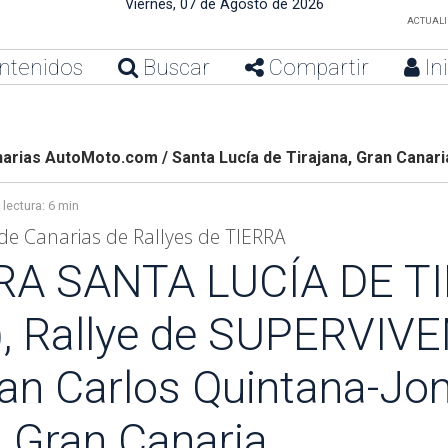
Viernes, 07 de Agosto de 2026
ACTUALIZ
ntenidos
Buscar
Compartir
In
rias AutoMoto.com / Santa Lucía de Tirajana, Gran Canari
lectura:
6 min
e Canarias de Rallyes de TIERRA
RA SANTA LUCÍA DE T
), Rallye de SUPERVIVE
uan Carlos Quintana-Jo
 Gran Canaria