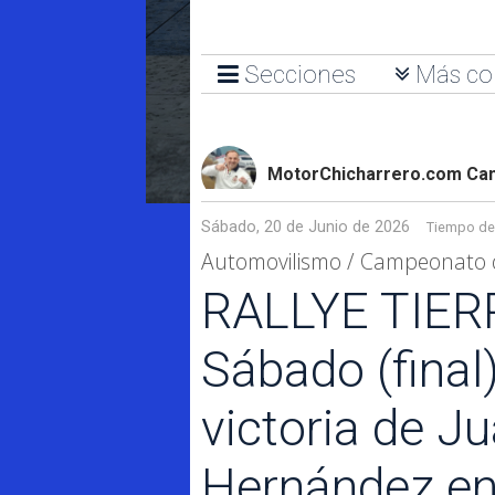
Secciones
Más co
MotorChicharrero.com Cana
Sábado, 20 de Junio de 2026
Tiempo de 
Automovilismo / Campeonato d
RALLYE TIER
Sábado (final
victoria de J
Hernández en