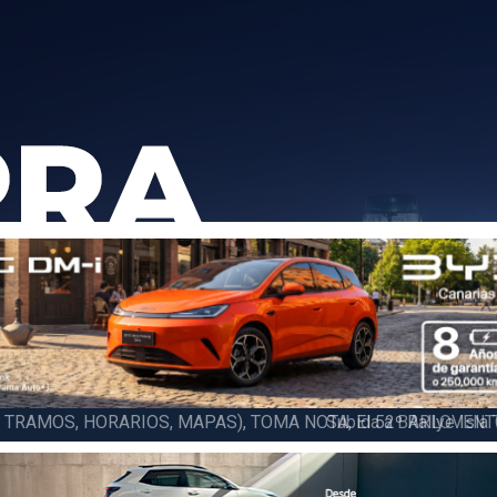
6 LA PALMA (FINAL), Juan C. Brito y Carlos A. Pérez hacen suya