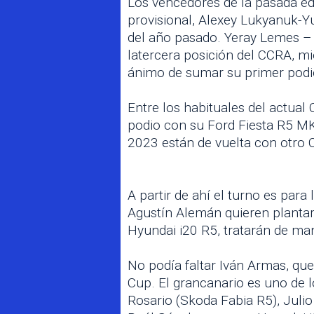
Los vencedores de la pasada edi
provisional, Alexey Lukyanuk-Yu
del año pasado. Yeray Lemes – A
latercera posición del CCRA, m
ánimo de sumar su primer podio
Entre los habituales del actual
podio con su Ford Fiesta R5 M
2023 están de vuelta con otro C
A partir de ahí el turno es par
Agustín Alemán quieren plantar
Hyundai i20 R5, tratarán de ma
No podía faltar Iván Armas, qu
Cup. El grancanario es uno de l
Rosario (Skoda Fabia R5), Julio