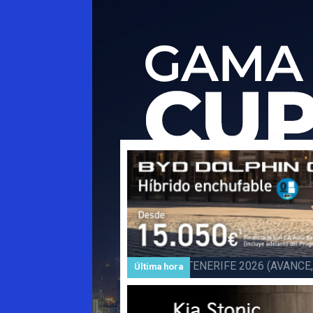
Subida a BARLOVENTO 202
Última hora
Barlovento