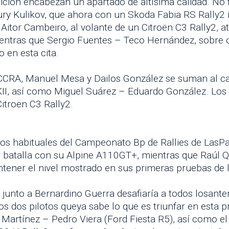
ción encabezan un apartado de altísima calidad. No fa
ry Kulikov, que ahora con un Skoda Fabia RS Rally2 i
itor Cambeiro, al volante de un Citroën C3 Rally2, a
ientras que Sergio Fuentes – Teco Hernández, sobre o
 en esta cita.
 CCRA, Manuel Mesa y Dailos González se suman al car
KII, así como Miguel Suárez – Eduardo González. Lo
itroën C3 Rally2.
a los habituales del Campeonato Bp de Rallies de Las
 batalla con su Alpine A110GT+, mientras que Raúl 
ntener el nivel mostrado en sus primeras pruebas de 
e junto a Bernardino Guerra desafiaría a todos losan
os dos pilotos queya sabe lo que es triunfar en esta 
 Martínez – Pedro Viera (Ford Fiesta R5), así como e