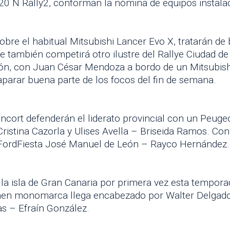
 N Rally2, conforman la nómina de equipos instalados
obre el habitual Mitsubishi Lancer Evo X, tratarán d
e también competirá otro ilustre del Rallye Ciudad de
sión, con Juan César Mendoza a bordo de un Mitsubish
aparar buena parte de los focos del fin de semana.
ncort defenderán el liderato provincial con un Peu
istina Cazorla y Ulises Avella – Briseida Ramos. Con 
FordFiesta José Manuel de León – Rayco Hernández.
á la isla de Gran Canaria por primera vez esta tempor
amen monomarca llega encabezado por Walter Delgado
s – Efraín González.