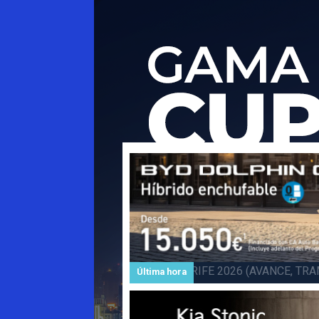
Subida a BARLOVENTO 202
Última hora
Barlovento