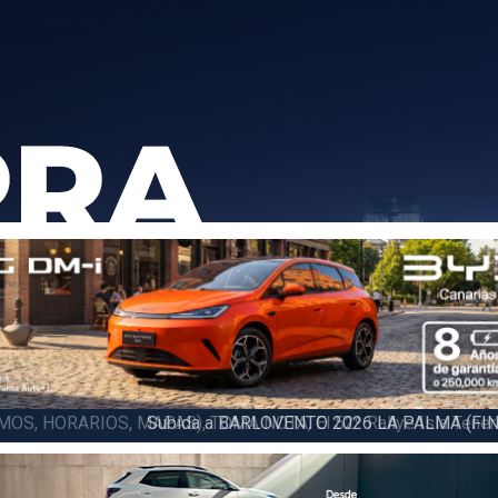
6 LA PALMA (FINAL), Juan C. Brito y Carlos A. Pérez hacen suya