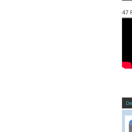
47 
De