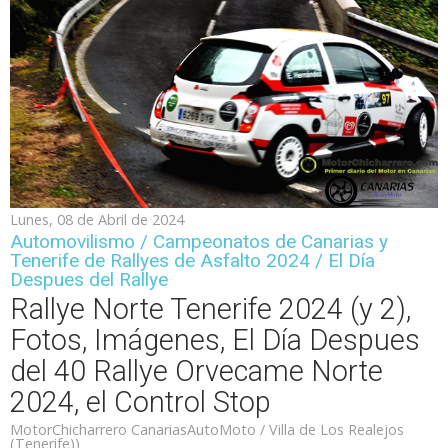
Lunes, 08 de Abril de 2024
Automovilismo / Campeonatos de Canarias y
Tenerife de Rallyes de Asfalto 2024 / El Día
Despues del Rallye
Rallye Norte Tenerife 2024 (y 2),
Fotos, Imágenes, El Día Despues
del 40 Rallye Orvecame Norte
2024, el Control Stop
MotorChicharrero CanariasAutoMoto / Villa de Los Realejos
(Tenerife))