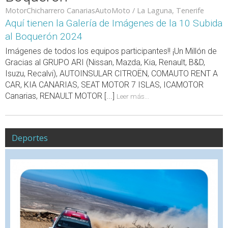
MotorChicharrero CanariasAutoMoto / La Laguna, Tenerife
Aquí tienen la Galería de Imágenes de la 10 Subida
al Boquerón 2024
Imágenes de todos los equipos participantes!! ¡Un Millón de
Gracias al GRUPO ARI (Nissan, Mazda, Kia, Renault, B&D,
Isuzu, Recalvi), AUTOINSULAR CITROËN, COMAUTO RENT A
CAR, KIA CANARIAS, SEAT MOTOR 7 ISLAS, ICAMOTOR
Canarias, RENAULT MOTOR [...]
Leer más...
Deportes