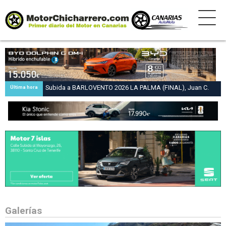
Subida a BARLOVENTO 2026 LA PALMA (FINAL), Juan C.
Última hora
Brito y Carlos A. Pérez hacen suya la victoria en la 47 Subida
a Barlovento
Galerías