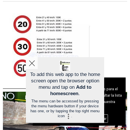
To add this web app to the home
screen open the browser option
Aviso sobre el Uso de cookies:
menu and tap on
Add to
Utilizamos cookies nuestras y de terceros para el
homescreen
.
funcionamiento del digital. Puedes consultar la lista
The menu can be accessed by pressing
de cookies y como desconectarlas.
Ver nuestra
the menu hardware button if your device
Política de Privacidad y Cookies
has one, or by tapping the top right menu
icon
.
Aceptar Cookies
Personalizar