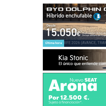
Subida a BARLOVENTO 202
Última hora
Barlovento