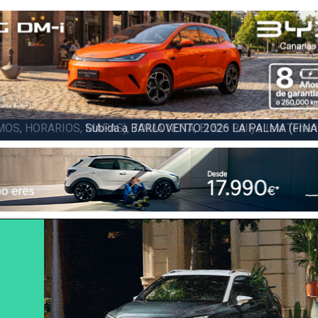
6 LA PALMA (FINAL), Juan C. Brito y Carlos A. Pérez hacen suya