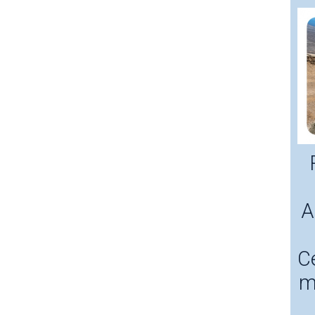
A
C
m